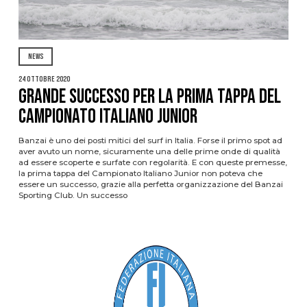
NEWS
24 Ottobre 2020
Grande successo per la prima tappa del
Campionato Italiano Junior
Banzai è uno dei posti mitici del surf in Italia. Forse il primo spot ad
aver avuto un nome, sicuramente una delle prime onde di qualità
ad essere scoperte e surfate con regolarità. E con queste premesse,
la prima tappa del Campionato Italiano Junior non poteva che
essere un successo, grazie alla perfetta organizzazione del Banzai
Sporting Club. Un successo