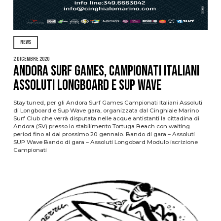
NEWS
2 Dicembre 2020
Andora Surf Games, Campionati Italiani
Assoluti Longboard e Sup Wave
Stay tuned, per gli Andora Surf Games Campionati Italiani Assoluti
di Longboard e Sup Wave gara, organizzata dal Cinghiale Marino
Surf Club che verrà disputata nelle acque antistanti la cittadina di
Andora (SV) presso lo stabilimento Tortuga Beach con waiting
period fino al dal prossimo 20 gennaio. Bando di gara – Assoluti
SUP Wave Bando di gara – Assoluti Longobard Modulo iscrizione
Campionati