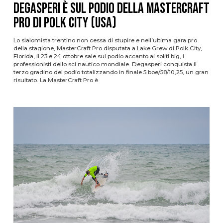
Degasperi è sul podio della MasterCraft
Pro di Polk City (USA)
Lo slalomista trentino non cessa di stupire e nell’ultima gara pro
della stagione, MasterCraft Pro disputata a Lake Grew di Polk City,
Florida, il 23 e 24 ottobre sale sul podio accanto ai soliti big, i
professionisti dello sci nautico mondiale. Degasperi conquista il
terzo gradino del podio totalizzando in finale 5 boe/58/10,25, un gran
risultato. La MasterCraft Pro è