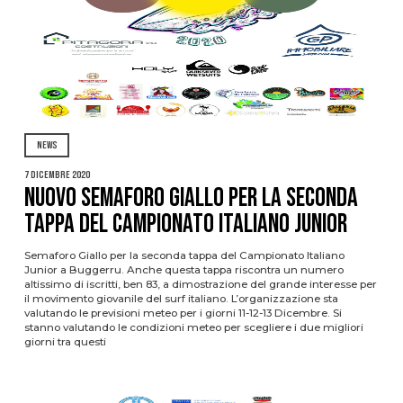
NEWS
7 Dicembre 2020
Nuovo Semaforo Giallo per la seconda
tappa del Campionato Italiano Junior
Semaforo Giallo per la seconda tappa del Campionato Italiano
Junior a Buggerru. Anche questa tappa riscontra un numero
altissimo di iscritti, ben 83, a dimostrazione del grande interesse per
il movimento giovanile del surf italiano. L’organizzazione sta
valutando le previsioni meteo per i giorni 11-12-13 Dicembre. Si
stanno valutando le condizioni meteo per scegliere i due migliori
giorni tra questi