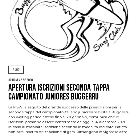
NEWS
30 Novembre 2020
Apertura iscrizioni seconda tappa
campionato Juniores Buggerru
La FISW, a seguito del grande successo delle preiscrizioni per la
seconda tappa del campionato italiano juniores prevista a Buggerru
con waiting period esteso fino al 20 gennaio, comunica che le
iscrizioni potranno essere confermate da oggi al 4 dicembre 2020.
In caso di mancata iscrizione secondo le modalità indicate, l’atleta
non sarà inserito nel tabellone di gara. Rimangono in vigore le altre