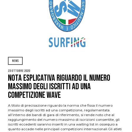
NEWS
23 Ottobre 2020
Nota esplicativa riguardo il numero
massimo degli iscritti ad una
competizione wave
A titolo di precisazione riguardo la norma che fissa il numero
massimo degli iscritti ad una competizione, regolamentata
all’interno dei bandi di gara di riferimento, si rende noto che al
raggiungimento del numero massimo di iscrizioni consentite, gli
iscritti eccedenti saranno inseriti in una waiting list in ossequio a
quanto accade nelle principali competizioni internazionali.Gli atleti