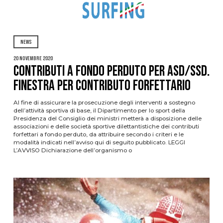
NEWS
20 Novembre 2020
Contributi a fondo perduto per ASD/SSD.
Finestra per contributo forfettario
Al fine di assicurare la prosecuzione degli interventi a sostegno
dell’attività sportiva di base, il Dipartimento per lo sport della
Presidenza del Consiglio dei ministri metterà a disposizione delle
associazioni e delle società sportive dilettantistiche dei contributi
forfettari a fondo perduto, da attribuire secondo i criteri e le
modalità indicati nell’avviso qui di seguito pubblicato. LEGGI
L’AVVISO Dichiarazione dell’organismo o