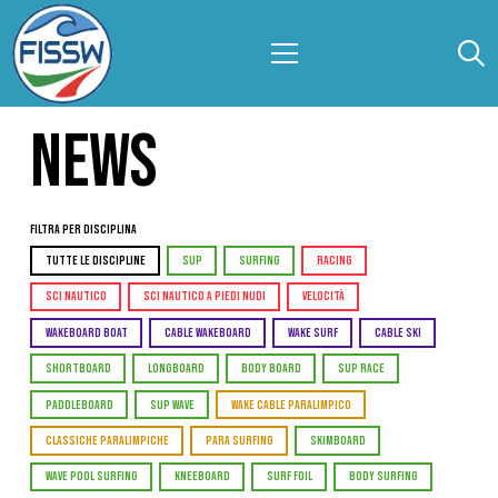
NEWS
Filtra per Disciplina
TUTTE LE DISCIPLINE
SUP
SURFING
RACING
SCI NAUTICO
SCI NAUTICO A PIEDI NUDI
VELOCITÀ
WAKEBOARD BOAT
CABLE WAKEBOARD
WAKE SURF
CABLE SKI
SHORTBOARD
LONGBOARD
BODY BOARD
SUP RACE
PADDLEBOARD
SUP WAVE
WAKE CABLE PARALIMPICO
CLASSICHE PARALIMPICHE
PARA SURFING
SKIMBOARD
WAVE POOL SURFING
KNEEBOARD
SURF FOIL
BODY SURFING