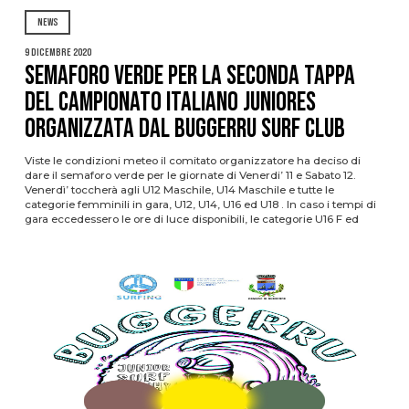
NEWS
9 Dicembre 2020
Semaforo verde per la seconda tappa
del Campionato Italiano Juniores
organizzata dal Buggerru Surf Club
Viste le condizioni meteo il comitato organizzatore ha deciso di
dare il semaforo verde per le giornate di Venerdi’ 11 e Sabato 12.
Venerdì’ toccherà agli U12 Maschile, U14 Maschile e tutte le
categorie femminili in gara, U12, U14, U16 ed U18 . In caso i tempi di
gara eccedessero le ore di luce disponibili, le categorie U16 F ed