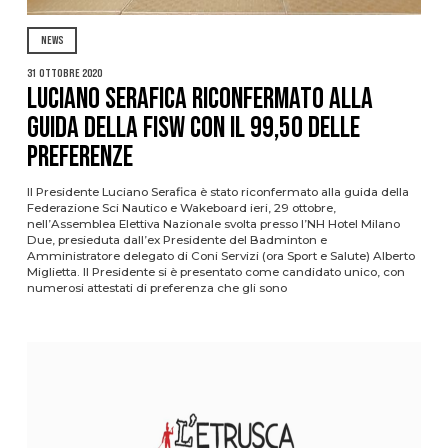
NEWS
31 Ottobre 2020
Luciano Serafica riconfermato alla
guida della FISW con il 99,50 delle
preferenze
Il Presidente Luciano Serafica è stato riconfermato alla guida della
Federazione Sci Nautico e Wakeboard ieri, 29 ottobre,
nell’Assemblea Elettiva Nazionale svolta presso l’NH Hotel Milano
Due, presieduta dall’ex Presidente del Badminton e
Amministratore delegato di Coni Servizi (ora Sport e Salute) Alberto
Miglietta. Il Presidente si è presentato come candidato unico, con
numerosi attestati di preferenza che gli sono