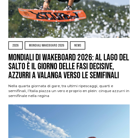
2026
MONDIALI WAKEBOARD 2026
NEWS
Mondiali di Wakeboard 2026: al Lago del
Salto è il giorno delle fasi decisive,
azzurri a valanga verso le semifinali
Nella quarta giornata di gare, tra ultimi ripescaggi, quarti e
semifinali, l’Italia piazza un vero e proprio en plein: cinque azzurri in
semifinale nella regina