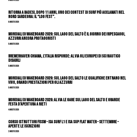
6 Agosto 2026
Ritorna a Badesi, dopo 11 anni, uno dei contest di surf più acclamati nel
nord Sardegna: il “Log Fest”.
6 Agosto 2026
Mondiali di Wakeboard 2026: sul Lago del Salto è il giorno dei ripescaggi,
azzurri ancora protagonisti
5 Agosto 2026
Bremerhaven chiama, l’Italia risponde: al via gli Europei di Sci Nautico
Disabili
5 Agosto 2026
Mondiali di Wakeboard 2026: sul Lago del Salto le qualifiche entrano nel
vivo, grandi prestazioni per gli azzurri
5 Agosto 2026
Mondiali di Wakeboard 2026: al via le gare sul Lago del Salto e grande
festa d’apertura a Rieti
4 Agosto 2026
CORSO ISTRUTTORI FISSW – ISA SURF L1 e ISA SUP Flat Water – SETTEMBRE –
APERTE LE ISCRIZIONI
2 Agosto 2026