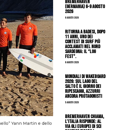
Bremerhaven
(Germania) 6-9 agosto
2026
6 Agosto 2026
Ritorna a Badesi, dopo
11 anni, uno dei
contest di surf più
acclamati nel nord
Sardegna: il “Log
Fest”.
6 Agosto 2026
Mondiali di Wakeboard
2026: sul Lago del
Salto è il giorno dei
ripescaggi, azzurri
ancora protagonisti
5 Agosto 2026
Bremerhaven chiama,
l’Italia risponde: al
nello” Yann Martin e dello
via gli Europei di Sci