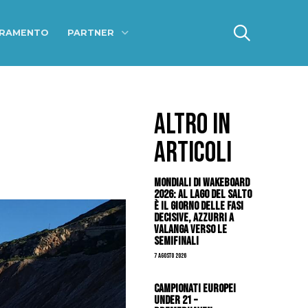
ERAMENTO
PARTNER
ALTRO IN
ARTICOLI
Mondiali di Wakeboard
2026: al Lago del Salto
è il giorno delle fasi
decisive, azzurri a
valanga verso le
semifinali
7 Agosto 2026
Campionati Europei
Under 21 –