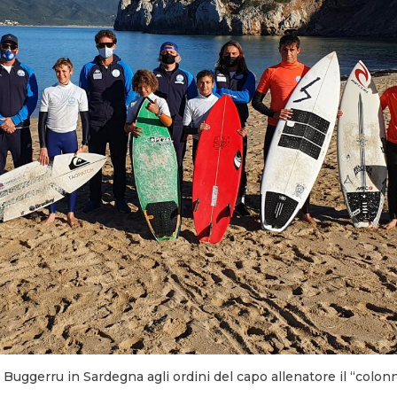
a Buggerru in Sardegna agli ordini del capo allenatore il “colon