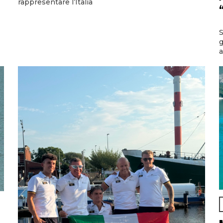
rappresentare l’Italia
S
g
a