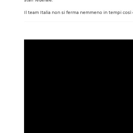
staff federale.
Il team Italia non si ferma nemmeno in tempi così diffi