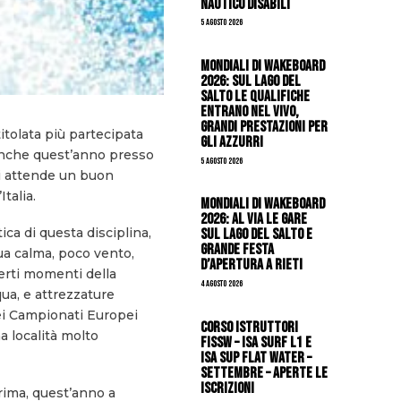
Nautico Disabili
5 Agosto 2026
Mondiali di Wakeboard
2026: sul Lago del
Salto le qualifiche
entrano nel vivo,
grandi prestazioni per
itolata più partecipata
gli azzurri
anche quest’anno presso
5 Agosto 2026
si attende un buon
talia.
Mondiali di Wakeboard
2026: al via le gare
ica di questa disciplina,
sul Lago del Salto e
grande festa
qua calma, poco vento,
d’apertura a Rieti
erti momenti della
4 Agosto 2026
ua, e attrezzature
dei Campionati Europei
CORSO ISTRUTTORI
a località molto
FISSW – ISA SURF L1 e
ISA SUP Flat Water –
SETTEMBRE – APERTE LE
ISCRIZIONI
rima, quest’anno a