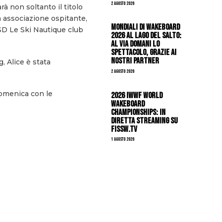
2 Agosto 2026
arà non soltanto il titolo
a associazione ospitante,
Mondiali di Wakeboard
ASD Le Ski Nautique club
2026 al Lago del Salto:
al via domani lo
spettacolo, grazie ai
nostri Partner
g, Alice è stata
2 Agosto 2026
 domenica con le
2026 IWWF WORLD
WAKEBOARD
CHAMPIONSHIPS: IN
DIRETTA STREAMING SU
FISSW.TV
1 Agosto 2026