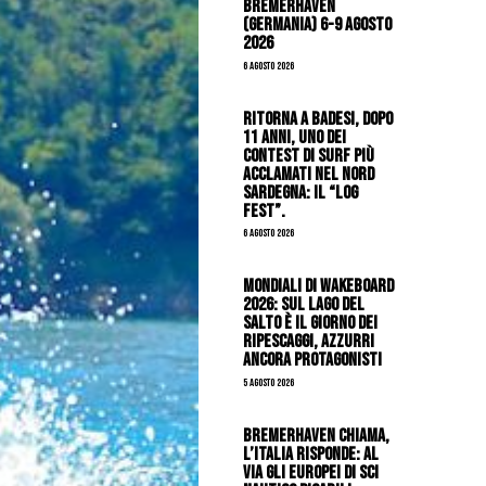
Bremerhaven
(Germania) 6-9 agosto
2026
6 Agosto 2026
Ritorna a Badesi, dopo
11 anni, uno dei
contest di surf più
acclamati nel nord
Sardegna: il “Log
Fest”.
6 Agosto 2026
Mondiali di Wakeboard
2026: sul Lago del
Salto è il giorno dei
ripescaggi, azzurri
ancora protagonisti
5 Agosto 2026
Bremerhaven chiama,
l’Italia risponde: al
via gli Europei di Sci