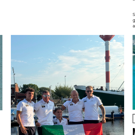
S
g
a
l