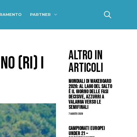
ERAMENTO
PARTNER
ALTRO IN
O (RI) I
ARTICOLI
Mondiali di Wakeboard
2026: al Lago del Salto
è il giorno delle fasi
decisive, azzurri a
valanga verso le
semifinali
7 Agosto 2026
Campionati Europei
Under 21 –