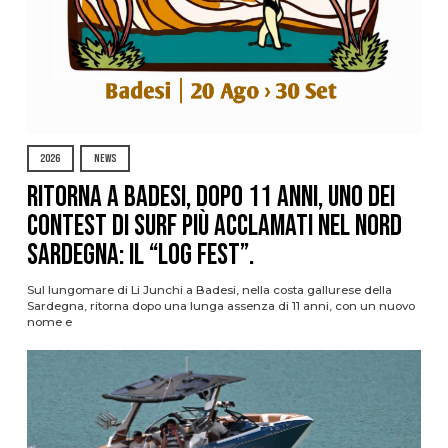
2026
NEWS
Ritorna a Badesi, dopo 11 anni, uno dei
contest di surf più acclamati nel nord
Sardegna: il “Log Fest”.
Sul lungomare di Li Junchi a Badesi, nella costa gallurese della
Sardegna, ritorna dopo una lunga assenza di 11 anni, con un nuovo
nome e