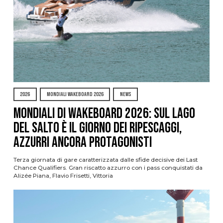
2026
MONDIALI WAKEBOARD 2026
NEWS
Mondiali di Wakeboard 2026: sul Lago
del Salto è il giorno dei ripescaggi,
azzurri ancora protagonisti
Terza giornata di gare caratterizzata dalle sfide decisive dei Last
Chance Qualifiers. Gran riscatto azzurro con i pass conquistati da
Alizée Piana, Flavio Frisetti, Vittoria