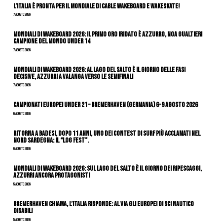
L’Italia è pronta per il Mondiale di Cable Wakeboard e Wakeskate!
7 Agosto 2026
Mondiali di Wakeboard 2026: il primo oro iridato è azzurro, Noa Gualtieri
campione del mondo Under 14
7 Agosto 2026
Mondiali di Wakeboard 2026: al Lago del Salto è il giorno delle fasi
decisive, azzurri a valanga verso le semifinali
7 Agosto 2026
Campionati Europei Under 21 – Bremerhaven (Germania) 6-9 agosto 2026
6 Agosto 2026
Ritorna a Badesi, dopo 11 anni, uno dei contest di surf più acclamati nel
nord Sardegna: il “Log Fest”.
6 Agosto 2026
Mondiali di Wakeboard 2026: sul Lago del Salto è il giorno dei ripescaggi,
azzurri ancora protagonisti
5 Agosto 2026
Bremerhaven chiama, l’Italia risponde: al via gli Europei di Sci Nautico
Disabili
5 Agosto 2026