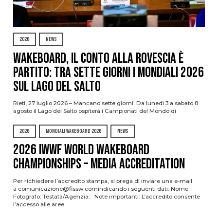
2026
NEWS
Wakeboard, il conto alla rovescia è
partito: tra sette giorni i Mondiali 2026
sul Lago del Salto
Rieti, 27 luglio 2026 – Mancano sette giorni. Da lunedì 3 a sabato 8
agosto il Lago del Salto ospiterà i Campionati del Mondo di
2026
MONDIALI WAKEBOARD 2026
NEWS
2026 IWWF WORLD WAKEBOARD
CHAMPIONSHIPS – MEDIA ACCREDITATION
Per richiedere l’accredito stampa, si prega di inviare una e-mail
a comunicazione@fissw.comindicando i seguenti dati: Nome
Fotografo: Testata/Agenzia: Note importanti: L’accredito consente
l’accesso alle aree