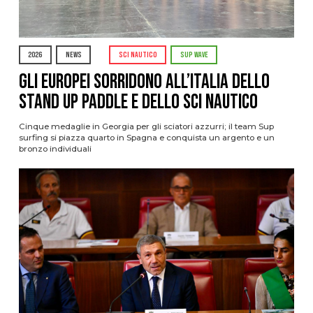
2026
NEWS
SCI NAUTICO
SUP WAVE
Gli Europei sorridono all’Italia dello
stand up paddle e dello sci nautico
Cinque medaglie in Georgia per gli sciatori azzurri; il team Sup
surfing si piazza quarto in Spagna e conquista un argento e un
bronzo individuali