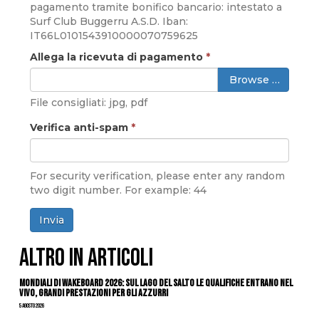
pagamento tramite bonifico bancario: intestato a
Surf Club Buggerru A.S.D. Iban:
IT66L0101543910000070759625
Allega la ricevuta di pagamento
*
Browse …
File consigliati: jpg, pdf
Verifica anti-spam
*
For security verification, please enter any random
two digit number. For example: 44
Invia
ALTRO IN ARTICOLI
Mondiali di Wakeboard 2026: sul Lago del Salto le qualifiche entrano nel
vivo, grandi prestazioni per gli azzurri
5 Agosto 2026