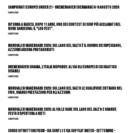
Campionati Europei Under 21 – Bremerhaven (Germania) 6-9 agosto 2026
6 Agosto 2026
Ritorna a Badesi, dopo 11 anni, uno dei contest di surf più acclamati nel
nord Sardegna: il “Log Fest”.
6 Agosto 2026
Mondiali di Wakeboard 2026: sul Lago del Salto è il giorno dei ripescaggi,
azzurri ancora protagonisti
5 Agosto 2026
Bremerhaven chiama, l’Italia risponde: al via gli Europei di Sci Nautico
Disabili
5 Agosto 2026
Mondiali di Wakeboard 2026: sul Lago del Salto le qualifiche entrano nel
vivo, grandi prestazioni per gli azzurri
5 Agosto 2026
Mondiali di Wakeboard 2026: al via le gare sul Lago del Salto e grande
festa d’apertura a Rieti
4 Agosto 2026
CORSO ISTRUTTORI FISSW – ISA SURF L1 e ISA SUP Flat Water – SETTEMBRE –