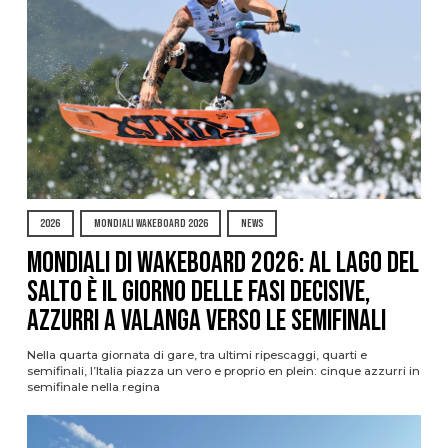
2026
MONDIALI WAKEBOARD 2026
NEWS
Mondiali di Wakeboard 2026: al Lago del
Salto è il giorno delle fasi decisive,
azzurri a valanga verso le semifinali
Nella quarta giornata di gare, tra ultimi ripescaggi, quarti e
semifinali, l’Italia piazza un vero e proprio en plein: cinque azzurri in
semifinale nella regina