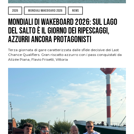
2026
MONDIALI WAKEBOARD 2026
NEWS
Mondiali di Wakeboard 2026: sul Lago
del Salto è il giorno dei ripescaggi,
azzurri ancora protagonisti
Terza giornata di gare caratterizzata dalle sfide decisive dei Last
Chance Qualifiers. Gran riscatto azzurro con i pass conquistati da
Alizée Piana, Flavio Frisetti, Vittoria