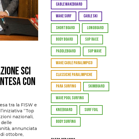
CABLE WAKEBOARD
WAKE SURF
CABLE SKI
SHORTBOARD
LONGBOARD
BODY BOARD
SUP RACE
PADDLEBOARD
SUP WAVE
WAKE CABLE PARALIMPICO
ZIONE SCI
CLASSICHE PARALIMPICHE
INTESA CON
PARA SURFING
SKIMBOARD
WAVE POOL SURFING
tesa tra la FISW e
KNEEBOARD
SURF FOIL
l’iniziativa “Top
zioni nazionali,
BODY SURFING
 delle
unità, annunciata
di ottobre,