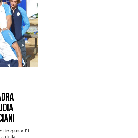
ADRA
UDIA
CIANI
i in gara a El
ca della