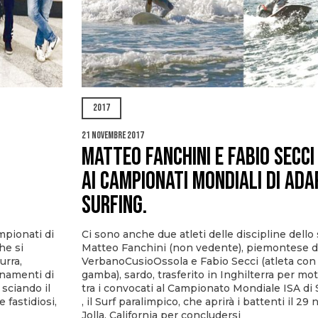
2017
21 Novembre 2017
MATTEO FANCHINI E FABIO SECCI
AI CAMPIONATI MONDIALI DI ADA
SURFING.
mpionati di
Ci sono anche due atleti delle discipline dello
he si
Matteo Fanchini (non vedente), piemontese d
urra,
VerbanoCusioOssola e Fabio Secci (atleta con
enamenti di
gamba), sardo, trasferito in Inghilterra per mot
 sciando il
tra i convocati al Campionato Mondiale ISA di
 fastidiosi,
, il Surf paralimpico, che aprirà i battenti il 2
Jolla, California per concludersi