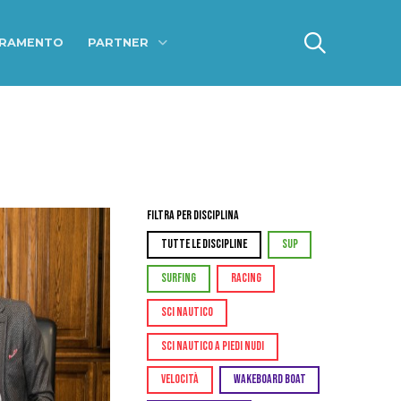
ERAMENTO
PARTNER
Filtra per Disciplina
TUTTE LE DISCIPLINE
SUP
SURFING
RACING
SCI NAUTICO
SCI NAUTICO A PIEDI NUDI
VELOCITÀ
WAKEBOARD BOAT