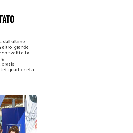
ltato
 dall’ultimo
altro, grande
no svolti a La
ing
 grazie
tei, quarto nella