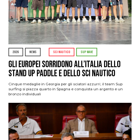
2026
NEWS
SCI NAUTICO
SUP WAVE
Gli Europei sorridono all’Italia dello
stand up paddle e dello sci nautico
Cinque medaglie in Georgia per gli sciatori azzurri; il team Sup
surfing si piazza quarto in Spagna e conquista un argento e un
bronzo individuali