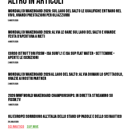
ALTRO IN ARTICOLI
Mondiali di Wakeboard 2026: sul Lago del Salto le qualifiche entrano nel
vivo, grandi prestazioni per gli azzurri
5 Agosto 2026
Mondiali di Wakeboard 2026: al via le gare sul Lago del Salto e grande
festa d’apertura a Rieti
4 Agosto 2026
CORSO ISTRUTTORI FISSW – ISA SURF L1 e ISA SUP Flat Water – SETTEMBRE –
APERTE LE ISCRIZIONI
2 Agosto 2026
Mondiali di Wakeboard 2026 al Lago del Salto: al via domani lo spettacolo,
grazie ai nostri Partner
2 Agosto 2026
2026 IWWF WORLD WAKEBOARD CHAMPIONSHIPS: IN DIRETTA STREAMING SU
FISSW.TV
1 Agosto 2026
Gli Europei sorridono all’Italia dello stand up paddle e dello sci nautico
29 Luglio 2026
SCI NAUTICO
SUP WAVE