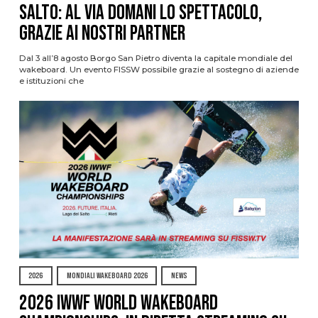
Salto: al via domani lo spettacolo,
grazie ai nostri Partner
Dal 3 all’8 agosto Borgo San Pietro diventa la capitale mondiale del
wakeboard. Un evento FISSW possibile grazie al sostegno di aziende
e istituzioni che
2026
MONDIALI WAKEBOARD 2026
NEWS
2026 IWWF WORLD WAKEBOARD