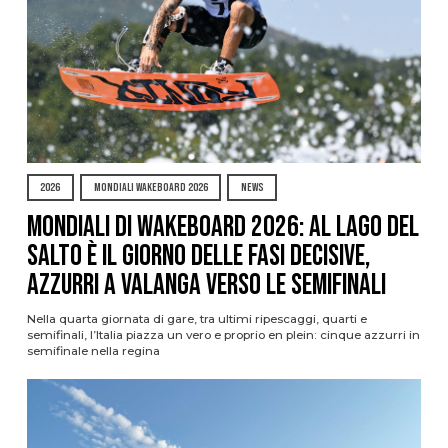
2026
MONDIALI WAKEBOARD 2026
NEWS
Mondiali di Wakeboard 2026: al Lago del
Salto è il giorno delle fasi decisive,
azzurri a valanga verso le semifinali
Nella quarta giornata di gare, tra ultimi ripescaggi, quarti e
semifinali, l’Italia piazza un vero e proprio en plein: cinque azzurri in
semifinale nella regina