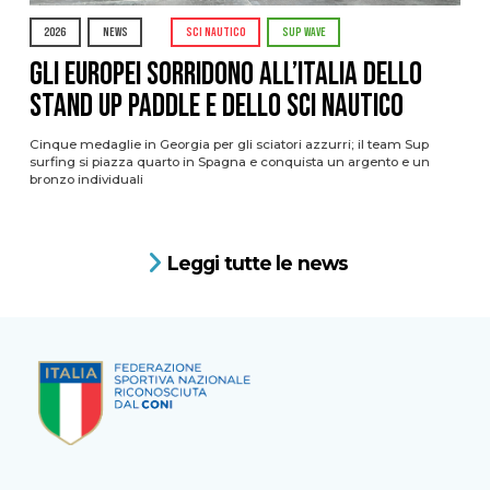
2026
NEWS
SCI NAUTICO
SUP WAVE
Gli Europei sorridono all’Italia dello
stand up paddle e dello sci nautico
Cinque medaglie in Georgia per gli sciatori azzurri; il team Sup
surfing si piazza quarto in Spagna e conquista un argento e un
bronzo individuali
Leggi tutte le news