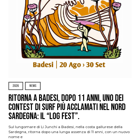
2026
NEWS
Ritorna a Badesi, dopo 11 anni, uno dei
contest di surf più acclamati nel nord
Sardegna: il “Log Fest”.
Sul lungomare di Li Junchi a Badesi, nella costa gallurese della
Sardegna, ritorna dopo una lunga assenza di 11 anni, con un nuovo
nome e