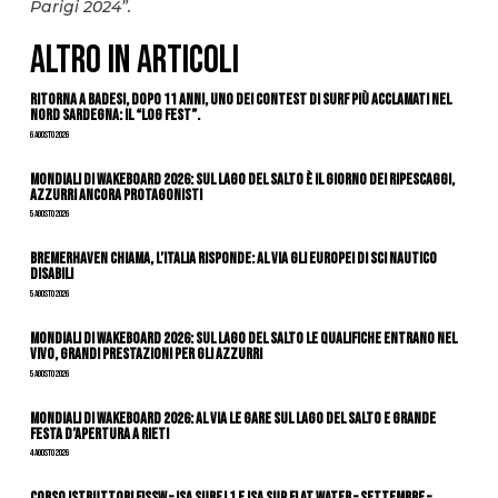
Parigi 2024”.
ALTRO IN ARTICOLI
Ritorna a Badesi, dopo 11 anni, uno dei contest di surf più acclamati nel
nord Sardegna: il “Log Fest”.
6 Agosto 2026
Mondiali di Wakeboard 2026: sul Lago del Salto è il giorno dei ripescaggi,
azzurri ancora protagonisti
5 Agosto 2026
Bremerhaven chiama, l’Italia risponde: al via gli Europei di Sci Nautico
Disabili
5 Agosto 2026
Mondiali di Wakeboard 2026: sul Lago del Salto le qualifiche entrano nel
vivo, grandi prestazioni per gli azzurri
5 Agosto 2026
Mondiali di Wakeboard 2026: al via le gare sul Lago del Salto e grande
festa d’apertura a Rieti
4 Agosto 2026
CORSO ISTRUTTORI FISSW – ISA SURF L1 e ISA SUP Flat Water – SETTEMBRE –