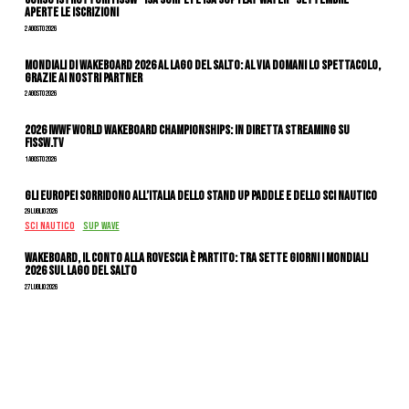
APERTE LE ISCRIZIONI
2 Agosto 2026
Mondiali di Wakeboard 2026 al Lago del Salto: al via domani lo spettacolo,
grazie ai nostri Partner
2 Agosto 2026
2026 IWWF WORLD WAKEBOARD CHAMPIONSHIPS: IN DIRETTA STREAMING SU
FISSW.TV
1 Agosto 2026
Gli Europei sorridono all’Italia dello stand up paddle e dello sci nautico
29 Luglio 2026
SCI NAUTICO
SUP WAVE
Wakeboard, il conto alla rovescia è partito: tra sette giorni i Mondiali
2026 sul Lago del Salto
27 Luglio 2026