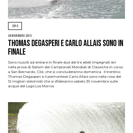
2013
28 Novembre 2013
THOMAS DEGASPERI E CARLO ALLAIS SONO IN
FINALE
Sono riusciti ad entrare in finale due dei tre atleti impegnati ieri
nella prova di Slalom dei Campionati Mondiali di Classiche in corso
a San Bernardo, Cile, che si concluderanno domenica . Il trentino
Thomas Degasperi e il piemontese Carlo Allais sono nella rosa dei
12 migliori slalomisti che si sfideranno sabato 30 novembre sulle
acque del Lago Los Morros