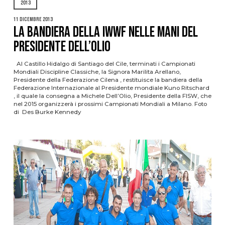
2013
11 Dicembre 2013
LA BANDIERA DELLA IWWF NELLE MANI DEL
PRESIDENTE DELL’OLIO
Al Castillo Hidalgo di Santiago del Cile, terminati i Campionati
Mondiali Discipline Classiche, la Signora Marilita Arellano,
Presidente della Federazione Cilena , restituisce la bandiera della
Federazione Internazionale al Presidente mondiale Kuno Ritschard
, il quale la consegna a Michele Dell’Olio, Presidente della FISW, che
nel 2015 organizzerà i prossimi Campionati Mondiali a Milano. Foto
di Des Burke Kennedy