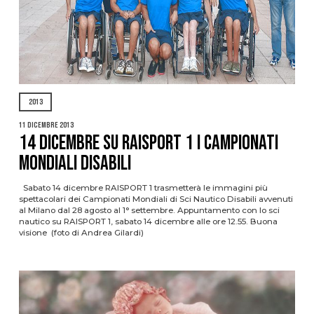
2013
11 Dicembre 2013
14 DICEMBRE SU RAISPORT 1 I CAMPIONATI
MONDIALI DISABILI
Sabato 14 dicembre RAISPORT 1 trasmetterà le immagini più
spettacolari dei Campionati Mondiali di Sci Nautico Disabili avvenuti
al Milano dal 28 agosto al 1° settembre. Appuntamento con lo sci
nautico su RAISPORT 1, sabato 14 dicembre alle ore 12.55. Buona
visione (foto di Andrea Gilardi)