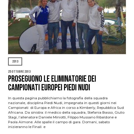
2013
25 Ottobre 2013
PROSEGUONO LE ELIMINATORIE DEI
CAMPIONATI EUROPEI PIEDI NUDI
In questa pagina pubblichiamo la fotografia della squadra
nazionale, disciplina Piedi Nudi, impegnata in questi giorni nei
Campionati di Europa e Africa in corso a Kimberly, Repubblica Sud
Africana. Da sinistra: il medico della squadra, Stefania Basso, Giulio
Stagi, l’allenatore Daniele Miniotti, Filippo Mussano Ribaldone e
Paola Aimone. Alle spalle il campo di gara. Domani, sabato
inizieranno le Finali e