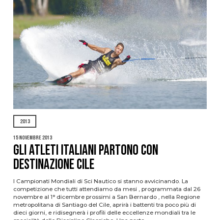
2013
15 Novembre 2013
GLI ATLETI ITALIANI PARTONO CON
DESTINAZIONE CILE
I Campionati Mondiali di Sci Nautico si stanno avvicinando. La
competizione che tutti attendiamo da mesi , programmata dal 26
novembre al 1° dicembre prossimi a San Bernardo , nella Regione
metropolitana di Santiago del Cile, aprirà i battenti tra poco più di
dieci giorni, e ridisegnerà i profili delle eccellenze mondiali tra le