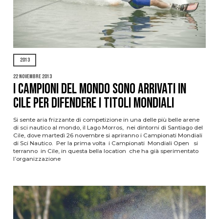
2013
22 Novembre 2013
I CAMPIONI DEL MONDO SONO ARRIVATI IN
CILE PER DIFENDERE I TITOLI MONDIALI
Si sente aria frizzante di competizione in una delle più belle arene
di sci nautico al mondo, il Lago Morros, nei dintorni di Santiago del
Cile, dove martedì 26 novembre si apriranno i Campionati Mondiali
di Sci Nautico. Per la prima volta i Campionati Mondiali Open si
terranno in Cile, in questa bella location che ha già sperimentato
l’organizzazione