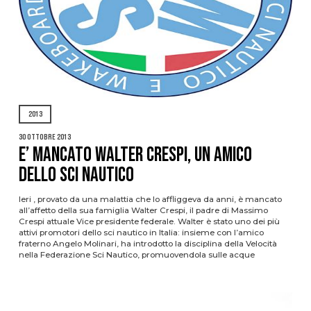
2013
30 Ottobre 2013
E’ MANCATO WALTER CRESPI, UN AMICO
DELLO SCI NAUTICO
Ieri , provato da una malattia che lo affliggeva da anni, è mancato
all’affetto della sua famiglia Walter Crespi, il padre di Massimo
Crespi attuale Vice presidente federale. Walter è stato uno dei più
attivi promotori dello sci nautico in Italia: insieme con l’amico
fraterno Angelo Molinari, ha introdotto la disciplina della Velocità
nella Federazione Sci Nautico, promuovendola sulle acque