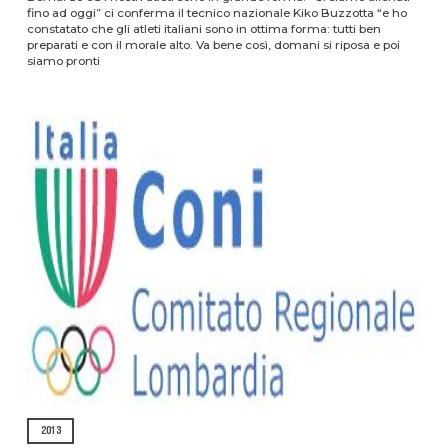
fino ad oggi” ci conferma il tecnico nazionale Kiko Buzzotta “e ho
constatato che gli atleti italiani sono in ottima forma: tutti ben
preparati e con il morale alto. Va bene così, domani si riposa e poi
siamo pronti
2013