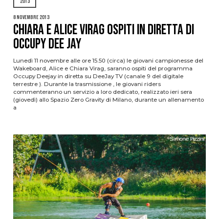
2013
8 Novembre 2013
CHIARA E ALICE VIRAG OSPITI IN DIRETTA DI
OCCUPY DEE JAY
Lunedì 11 novembre alle ore 15.50 (circa) le giovani campionesse del
Wakeboard, Alice e Chiara Virag, saranno ospiti del programma
Occupy Deejay in diretta su DeeJay TV (canale 9 del digitale
terrestre ). Durante la trasmissione , le giovani riders
commenteranno un servizio a loro dedicato, realizzato ieri sera
(giovedì) allo Spazio Zero Gravity di Milano, durante un allenamento
a