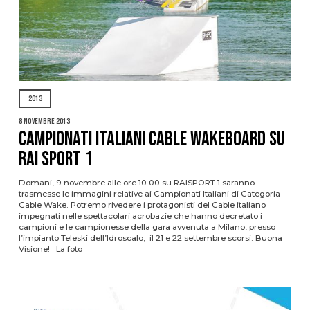
2013
8 Novembre 2013
CAMPIONATI ITALIANI CABLE WAKEBOARD SU
RAI SPORT 1
Domani, 9 novembre alle ore 10.00 su RAISPORT 1 saranno
trasmesse le immagini relative ai Campionati Italiani di Categoria
Cable Wake. Potremo rivedere i protagonisti del Cable italiano
impegnati nelle spettacolari acrobazie che hanno decretato i
campioni e le campionesse della gara avvenuta a Milano, presso
l’impianto Teleski dell’Idroscalo, il 21 e 22 settembre scorsi. Buona
Visione! La foto