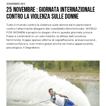
25 Novembre 2013
25 NOVEMBRE : GIORNATA INTERNAZIONALE
CONTRO LA VIOLENZA SULLE DONNE
Tutto il mondo contro la violenza sulle donne ed in particolare
contro l’allarmante dilagare del cosiddetto femminicidio. WORLD
FOR WOMEN è proprio lo slogan che in questa giornata unisce
Paesi e continenti in un solo intento: la difesa dell’universo
femminile, troppo spesso vittima di sopraffazione, prevaricazione ,
violenza fisica e, non meno grave anche se meno appariscente,
psicologica. Il Segretario