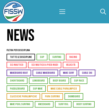
NEWS
Filtra per Disciplina
TUTTE LE DISCIPLINE
SUP
SURFING
RACING
SCI NAUTICO
SCI NAUTICO A PIEDI NUDI
VELOCITÀ
WAKEBOARD BOAT
CABLE WAKEBOARD
WAKE SURF
CABLE SKI
SHORTBOARD
LONGBOARD
BODY BOARD
SUP RACE
PADDLEBOARD
SUP WAVE
WAKE CABLE PARALIMPICO
CLASSICHE PARALIMPICHE
PARA SURFING
SKIMBOARD
WAVE POOL SURFING
KNEEBOARD
SURF FOIL
BODY SURFING