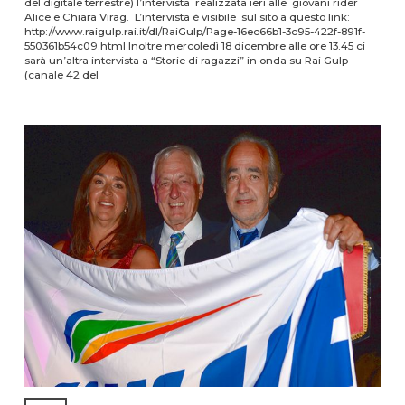
del digitale terrestre) l’intervista realizzata ieri alle giovani rider
Alice e Chiara Virag. L’intervista è visibile sul sito a questo link:
http://www.raigulp.rai.it/dl/RaiGulp/Page-16ec66b1-3c95-422f-891f-
550361b54c09.html Inoltre mercoledì 18 dicembre alle ore 13.45 ci
sarà un’altra intervista a “Storie di ragazzi” in onda su Rai Gulp
(canale 42 del