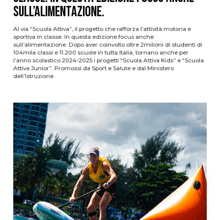
sull’alimentazione.
Al via “Scuola Attiva”, il progetto che rafforza l’attività motoria e
sportiva in classe. In questa edizione focus anche
sull’alimentazione. Dopo aver coinvolto oltre 2milioni di studenti di
104mila classi e 11.200 scuole in tutta Italia, tornano anche per
l’anno scolastico 2024-2025 i progetti “Scuola Attiva Kids” e “Scuola
Attiva Junior”. Promossi da Sport e Salute e dal Ministero
dell’Istruzione