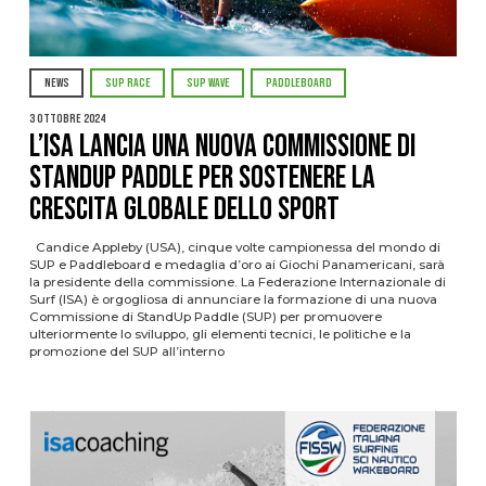
NEWS
SUP RACE
SUP WAVE
PADDLEBOARD
3 Ottobre 2024
L’ISA Lancia una Nuova Commissione di
StandUp Paddle per Sostenere la
Crescita Globale dello Sport
Candice Appleby (USA), cinque volte campionessa del mondo di
SUP e Paddleboard e medaglia d’oro ai Giochi Panamericani, sarà
la presidente della commissione. La Federazione Internazionale di
Surf (ISA) è orgogliosa di annunciare la formazione di una nuova
Commissione di StandUp Paddle (SUP) per promuovere
ulteriormente lo sviluppo, gli elementi tecnici, le politiche e la
promozione del SUP all’interno