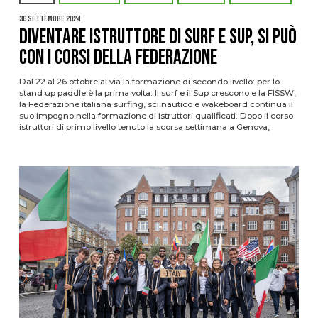
30 Settembre 2024
Diventare istruttore di surf e Sup, si può
con i corsi della Federazione
Dal 22 al 26 ottobre al via la formazione di secondo livello: per lo
stand up paddle è la prima volta. Il surf e il Sup crescono e la FISSW,
la Federazione italiana surfing, sci nautico e wakeboard continua il
suo impegno nella formazione di istruttori qualificati. Dopo il corso
istruttori di primo livello tenuto la scorsa settimana a Genova,