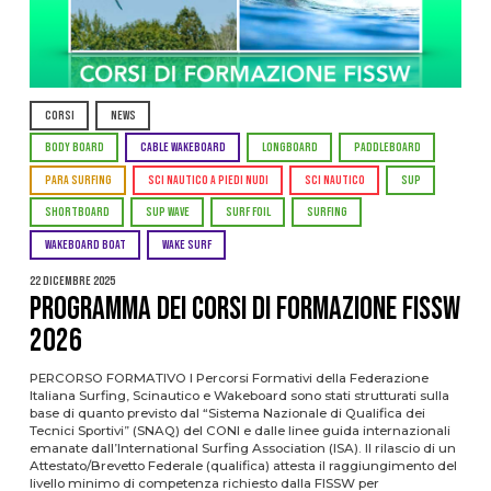
CORSI
NEWS
BODY BOARD
CABLE WAKEBOARD
LONGBOARD
PADDLEBOARD
PARA SURFING
SCI NAUTICO A PIEDI NUDI
SCI NAUTICO
SUP
SHORTBOARD
SUP WAVE
SURF FOIL
SURFING
WAKEBOARD BOAT
WAKE SURF
22 Dicembre 2025
PROGRAMMA DEI CORSI DI FORMAZIONE FISSW
2026
PERCORSO FORMATIVO I Percorsi Formativi della Federazione
Italiana Surfing, Scinautico e Wakeboard sono stati strutturati sulla
base di quanto previsto dal “Sistema Nazionale di Qualifica dei
Tecnici Sportivi” (SNAQ) del CONI e dalle linee guida internazionali
emanate dall’International Surfing Association (ISA). Il rilascio di un
Attestato/Brevetto Federale (qualifica) attesta il raggiungimento del
livello minimo di competenza richiesto dalla FISSW per