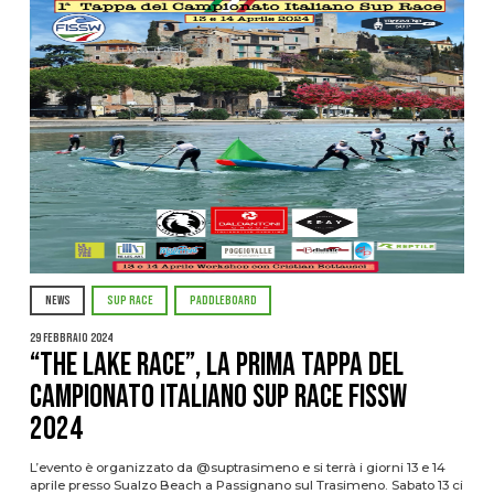
NEWS
SUP RACE
PADDLEBOARD
29 Febbraio 2024
“THE LAKE RACE”, la prima tappa del
campionato italiano SUP race FISSW
2024
L’evento è organizzato da @suptrasimeno e si terrà i giorni 13 e 14
aprile presso Sualzo Beach a Passignano sul Trasimeno. Sabato 13 ci