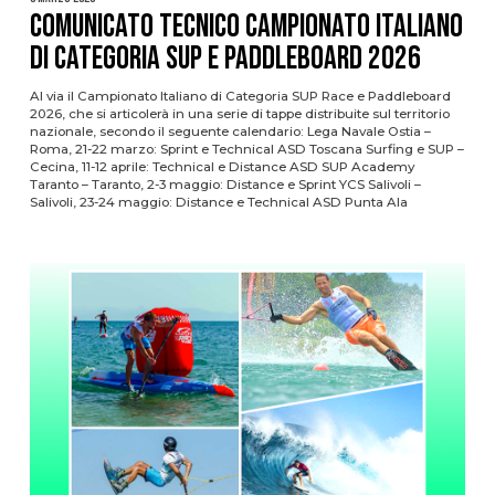
COMUNICATO TECNICO CAMPIONATO ITALIANO
DI CATEGORIA SUP E PADDLEBOARD 2026
Al via il Campionato Italiano di Categoria SUP Race e Paddleboard
2026, che si articolerà in una serie di tappe distribuite sul territorio
nazionale, secondo il seguente calendario: Lega Navale Ostia –
Roma, 21-22 marzo: Sprint e Technical ASD Toscana Surfing e SUP –
Cecina, 11-12 aprile: Technical e Distance ASD SUP Academy
Taranto – Taranto, 2-3 maggio: Distance e Sprint YCS Salivoli –
Salivoli, 23-24 maggio: Distance e Technical ASD Punta Ala