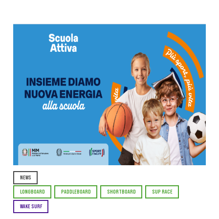
NEWS
LONGBOARD
PADDLEBOARD
SHORTBOARD
SUP RACE
WAKE SURF