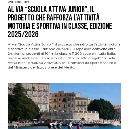
22 Ottobre 2025
Al via “Scuola Attiva Junior”, il
progetto che rafforza l’attività
motoria e sportiva in classe, edizione
2025/2026
Al via “Scuola Attiva Junior”, il progetto che rafforza l’attività motoria
e sportiva in classe. Edizione 2025/2026 Dopo aver coinvolto oltre
2milioni di studenti di 104mila classi e 11.200 scuole in tutta Italia,
tornano anche per l’anno scolastico 2025-2026 i progetti “Scuola
Attiva Kids” e “Scuola Attiva Junior”. Promossi da Sport e Salute e
dal Ministero dell’Istruzione e del Merito,