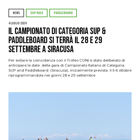
NEWS
SUP RACE
PADDLEBOARD
4 Luglio 2024
Il Campionato di Categoria SUP &
Paddleboard si terrà il 28 e 29
settembre a Siracusa
Per evitare la coincidenza con il Trofeo CONI è stato deliberato di
anticipare le date della gara di Campionato Italiano di Categoria
SUP and Paddleboard (Siracusa), inizialmente prevista il 5-6 ottobre
riprogrammandola nei giorni 28 e 29 settembre.