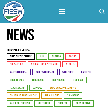
NEWS
Filtra per Disciplina
TUTTE LE DISCIPLINE
SUP
SURFING
RACING
SCI NAUTICO
SCI NAUTICO A PIEDI NUDI
VELOCITÀ
WAKEBOARD BOAT
CABLE WAKEBOARD
WAKE SURF
CABLE SKI
SHORTBOARD
LONGBOARD
BODY BOARD
SUP RACE
PADDLEBOARD
SUP WAVE
WAKE CABLE PARALIMPICO
CLASSICHE PARALIMPICHE
PARA SURFING
SKIMBOARD
WAVE POOL SURFING
KNEEBOARD
SURF FOIL
BODY SURFING