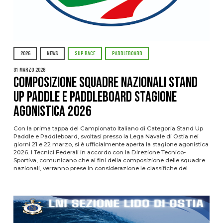
2026
NEWS
SUP RACE
PADDLEBOARD
31 Marzo 2026
Composizione squadre nazionali Stand
Up Paddle e Paddleboard stagione
agonistica 2026
Con la prima tappa del Campionato Italiano di Categoria Stand Up
Paddle e Paddleboard, svoltasi presso la Lega Navale di Ostia nei
giorni 21 e 22 marzo, si è ufficialmente aperta la stagione agonistica
2026. I Tecnici Federali in accordo con la Direzione Tecnico-
Sportiva, comunicano che ai fini della composizione delle squadre
nazionali, verranno prese in considerazione le classifiche del