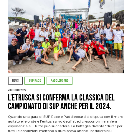
NEWS
SUP RACE
PADDLEBOARD
4 Giugno 2024
L’Etrusca si conferma la classica del
Campionato di Sup anche per il 2024.
Quando una gara di SUP Race e Paddleboard si disputa con il mare
agitato e le onde e l’entusiasmo degli atleti crescono in maniera
esponenziale … tutto può succedere. La battaglia diventa “dura” per
tutti, le condizioni mettono a dura prova anche i paddlers più