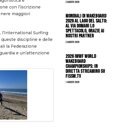
 agonistica e
2 Agosto 2026
ione con l’iscrizione
tenere maggiori
Mondiali di Wakeboard
2026 al Lago del Salto:
al via domani lo
spettacolo, grazie ai
 l’International Surfing
nostri Partner
 queste discipline e delle
2 Agosto 2026
uali la Federazione
nguardia e un’attenzione
2026 IWWF WORLD
WAKEBOARD
CHAMPIONSHIPS: IN
DIRETTA STREAMING SU
FISSW.TV
1 Agosto 2026