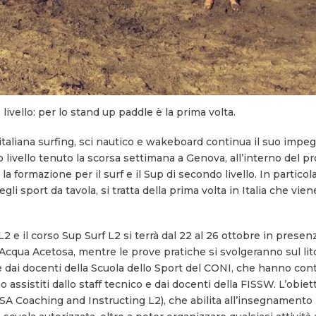
livello: per lo stand up paddle è la prima volta.
e italiana surfing, sci nautico e wakeboard continua il suo impe
primo livello tenuto la scorsa settimana a Genova, all’interno de
la formazione per il surf e il Sup di secondo livello. In partico
egli sport da tavola, si tratta della prima volta in Italia che vi
f L2 e il corso Sup Surf L2 si terrà dal 22 al 26 ottobre in prese
cqua Acetosa, mentre le prove pratiche si svolgeranno sul litor
dai docenti della Scuola dello Sport del CONI, che hanno contr
ssistiti dallo staff tecnico e dai docenti della FISSW. L’obietti
 (ISA Coaching and Instructing L2), che abilita all’insegnamento 