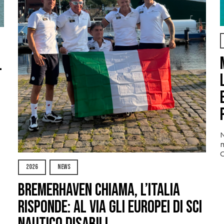
l
N
m
O
2026
NEWS
Bremerhaven chiama, l’Italia
risponde: al via gli Europei di Sci