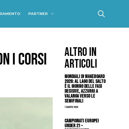
ERAMENTO
PARTNER
ALTRO IN
N I CORSI
ARTICOLI
Mondiali di Wakeboard
2026: al Lago del Salto
è il giorno delle fasi
decisive, azzurri a
valanga verso le
semifinali
7 Agosto 2026
Campionati Europei
Under 21 –