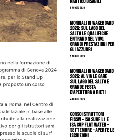
Nautico Disabili
5 Agosto 2026
Mondiali di Wakeboard
2026: sul Lago del
Salto le qualifiche
entrano nel vivo,
grandi prestazioni per
gli azzurri
5 Agosto 2026
gno nella formazione di
l programma di Genova 2024
Mondiali di Wakeboard
2026: al via le gare
lare, per lo Stand Up
sul Lago del Salto e
ene proposto un corso
grande festa
d’apertura a Rieti
4 Agosto 2026
nza a Roma, nel Centro di
ale laziale in base alle
CORSO ISTRUTTORI
ibuito alla realizzazione
FISSW – ISA SURF L1 e
ISA SUP Flat Water –
vo per gli istruttori sarà
SETTEMBRE – APERTE LE
presso le scuole di surf
ISCRIZIONI