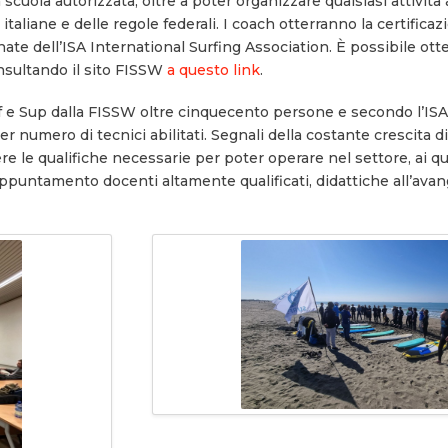
a scuola autorizzata, oltre a poter organizzare qualsiasi attività
taliane e delle regole federali. I coach otterranno la certificaz
ate dell’ISA International Surfing Association. È possibile ot
onsultando il sito FISSW
a questo link
.
rf e Sup dalla FISSW oltre cinquecento persone e secondo l’ISA,
r numero di tecnici abilitati. Segnali della costante crescita di
ere le qualifiche necessarie per poter operare nel settore, ai q
ppuntamento docenti altamente qualificati, didattiche all’ava