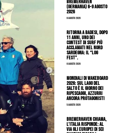
Bremerhaven
(Germania) 6-9 agosto
2026
6 Agosto 2026
Ritorna a Badesi, dopo
11 anni, uno dei
contest di surf più
acclamati nel nord
Sardegna: il “Log
Fest”.
6 Agosto 2026
Mondiali di Wakeboard
2026: sul Lago del
Salto è il giorno dei
ripescaggi, azzurri
ancora protagonisti
5 Agosto 2026
Bremerhaven chiama,
l’Italia risponde: al
via gli Europei di Sci