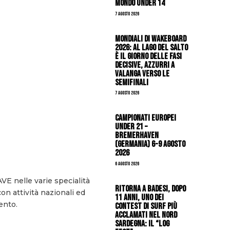
mondo Under 14
7 Agosto 2026
Mondiali di Wakeboard
2026: al Lago del Salto
è il giorno delle fasi
decisive, azzurri a
valanga verso le
semifinali
7 Agosto 2026
Campionati Europei
Under 21 –
Bremerhaven
(Germania) 6-9 agosto
2026
6 Agosto 2026
VE nelle varie specialità
Ritorna a Badesi, dopo
n attività nazionali ed
11 anni, uno dei
ento.
contest di surf più
acclamati nel nord
Sardegna: il “Log