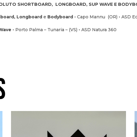
SOLUTO SHORTBOARD, LONGBOARD, SUP WAVE E BODY
tboard, Longboard
e
Bodyboard
• Capo Mannu (OR) • ASD Eo
 Wave
• Porto Palma – Tunaria – (VS) • ASD Natura 360
S