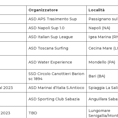
Organizzatore
Località
ASD APS Trasimento Sup
Passignano sul
ASD Napoli Sup 1.0
Napoli (NA)
ASD Italian Sup League
Igea Marina (R
ASD Toscana Surfing
Cecina Mare (LI
ASD Water Experience
Mondello (PA)
SSD Circolo Canottieri Barion
Bari (BA)
sc 1894
al 2023
ASD Marinai d’Italia S.Antioco
Spiaggia La Sali
ASD Sporting Club Sabazia
Anguillara Saba
Lungomare
 2023
TBD
Senigallia/Mon