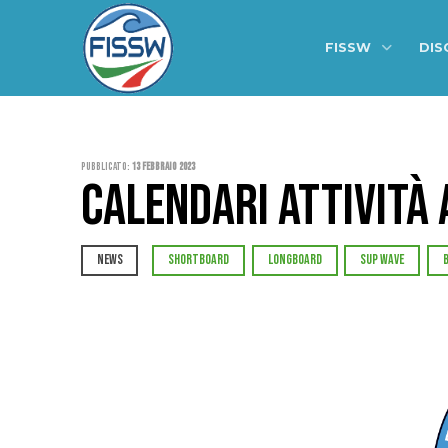
FISSW
DIS
Pubblicato:
13 Febbraio 2023
CALENDARI ATTIVITÀ
NEWS
SHORTBOARD
LONGBOARD
SUP WAVE