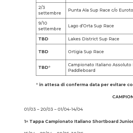
2/3
Punta Ala Sup Race c/o Eurot
settembre
9/10
Lago d’Orta Sup Race
settembre
TBD
Lakes District Sup Race
TBD
Ortigia Sup Race
Campionato Italiano Assoluto
TBD°
Paddleboard
° in attesa di conferma data per evitare
CAMPION
01/03 – 20/03 – 01/04-14/04
1^ Tappa Campionato Italiano Shortboard Junio