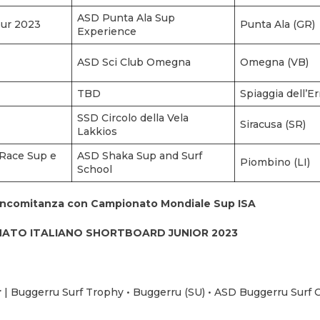
ASD Punta Ala Sup
our 2023
Punta Ala (GR)
Experience
ASD Sci Club Omegna
Omegna (VB)
TBD
Spiaggia dell’E
SSD Circolo della Vela
Siracusa (SR)
Lakkios
 Race Sup e
ASD Shaka Sup and Surf
Piombino (LI)
School
 concomitanza con Campionato Mondiale Sup ISA
ATO ITALIANO SHORTBOARD JUNIOR
2023
r
| Buggerru Surf Trophy • Buggerru (SU) • ASD Buggerru Surf C