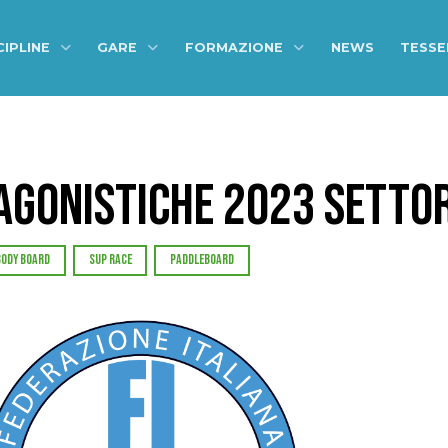
CIPLINE
GARE
FORMAZIONE
NEWS
TESS
 AGONISTICHE 2023 SETTO
BODY BOARD
SUP RACE
PADDLEBOARD