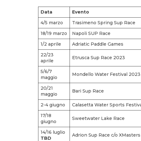
Data
Evento
4/5 marzo
Trasimeno Spring Sup Race
18/19 marzo
Napoli SUP Race
1/2 aprile
Adriatic Paddle Games
22/23
Etrusca Sup Race 2023
aprile
5/6/7
Mondello Water Festival 2023
maggio
20/21
Bari Sup Race
maggio
2-4 giugno
Calasetta Water Sports Festiv
17/18
Sweetwater Lake Race
giugno
14/16 luglio
Adrion Sup Race c/o XMasters
TBD