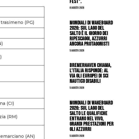
Fest”.
6 Agosto 2026
Mondiali di Wakeboard
 trasimeno (PG)
2026: sul Lago del
Salto è il giorno dei
ripescaggi, azzurri
ancora protagonisti
N)
5 Agosto 2026
)
Bremerhaven chiama,
l’Italia risponde: al
via gli Europei di Sci
Nautico Disabili
5 Agosto 2026
Mondiali di Wakeboard
na (CI)
2026: sul Lago del
Salto le qualifiche
zia (RM)
entrano nel vivo,
grandi prestazioni per
gli azzurri
temarciano (AN)
5 Agosto 2026