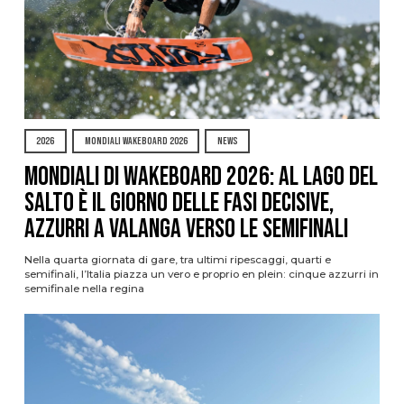
2026
MONDIALI WAKEBOARD 2026
NEWS
Mondiali di Wakeboard 2026: al Lago del
Salto è il giorno delle fasi decisive,
azzurri a valanga verso le semifinali
Nella quarta giornata di gare, tra ultimi ripescaggi, quarti e
semifinali, l’Italia piazza un vero e proprio en plein: cinque azzurri in
semifinale nella regina