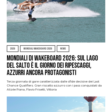
2026
MONDIALI WAKEBOARD 2026
NEWS
Mondiali di Wakeboard 2026: sul Lago
del Salto è il giorno dei ripescaggi,
azzurri ancora protagonisti
Terza giornata di gare caratterizzata dalle sfide decisive dei Last
Chance Qualifiers. Gran riscatto azzurro con i pass conquistati da
Alizée Piana, Flavio Frisetti, Vittoria