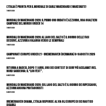
L’Italia è pronta per il Mondiale di Cable Wakeboard e Wakeskate!
7 Agosto 2026
Mondiali di Wakeboard 2026: il primo oro iridato è azzurro, Noa Gualtieri
campione del mondo Under 14
7 Agosto 2026
Mondiali di Wakeboard 2026: al Lago del Salto è il giorno delle fasi
decisive, azzurri a valanga verso le semifinali
7 Agosto 2026
Campionati Europei Under 21 – Bremerhaven (Germania) 6-9 agosto 2026
6 Agosto 2026
Ritorna a Badesi, dopo 11 anni, uno dei contest di surf più acclamati nel
nord Sardegna: il “Log Fest”.
6 Agosto 2026
Mondiali di Wakeboard 2026: sul Lago del Salto è il giorno dei ripescaggi,
azzurri ancora protagonisti
5 Agosto 2026
Bremerhaven chiama, l’Italia risponde: al via gli Europei di Sci Nautico
Disabili