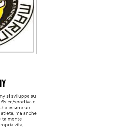
my
my si sviluppa su
fisico/sportiva e
 che essere un
 atleta, ma anche
re talmente
ropria vita,