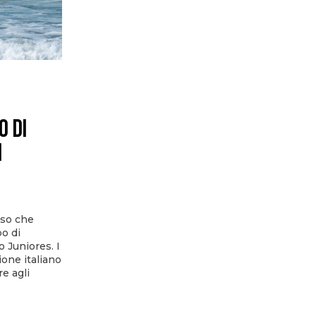
o di
i
rso che
o di
o Juniores. I
ione italiano
re agli