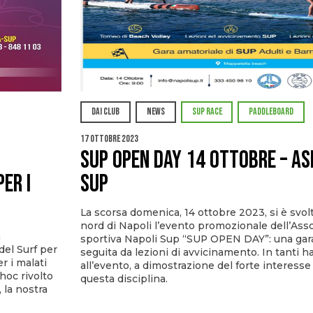
DAI CLUB
NEWS
SUP RACE
PADDLEBOARD
17 Ottobre 2023
SUP OPEN DAY 14 OTTOBRE – AS
er i
SUP
La scorsa domenica, 14 ottobre 2023, si è svo
nord di Napoli l’evento promozionale dell’Ass
a
sportiva Napoli Sup “SUP OPEN DAY”: una ga
el Surf per
seguita da lezioni di avvicinamento. In tanti 
r i malati
all’evento, a dimostrazione del forte interesse
hoc rivolto
questa disciplina.
, la nostra