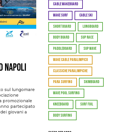
CABLE WAKEBOARD
WAKE SURF
CABLE SKI
SHORTBOARD
LONGBOARD
BODY BOARD
SUP RACE
PADDLEBOARD
SUP WAVE
WAKE CABLE PARALIMPICO
D NAPOLI
CLASSICHE PARALIMPICHE
PARA SURFING
SKIMBOARD
lto sul lungomare
WAVE POOL SURFING
ociazione
ra promozionale
KNEEBOARD
SURF FOIL
hanno partecipato
 dei giovani a
BODY SURFING