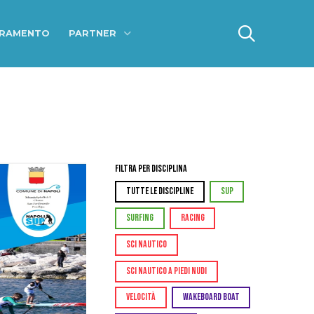
ERAMENTO
PARTNER
Filtra per Disciplina
TUTTE LE DISCIPLINE
SUP
SURFING
RACING
SCI NAUTICO
SCI NAUTICO A PIEDI NUDI
VELOCITÀ
WAKEBOARD BOAT