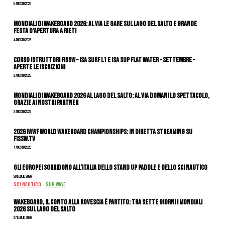
5 Agosto 2026
Mondiali di Wakeboard 2026: al via le gare sul Lago del Salto e grande
festa d’apertura a Rieti
4 Agosto 2026
CORSO ISTRUTTORI FISSW – ISA SURF L1 e ISA SUP Flat Water – SETTEMBRE –
APERTE LE ISCRIZIONI
2 Agosto 2026
Mondiali di Wakeboard 2026 al Lago del Salto: al via domani lo spettacolo,
grazie ai nostri Partner
2 Agosto 2026
2026 IWWF WORLD WAKEBOARD CHAMPIONSHIPS: IN DIRETTA STREAMING SU
FISSW.TV
1 Agosto 2026
Gli Europei sorridono all’Italia dello stand up paddle e dello sci nautico
29 Luglio 2026
SCI NAUTICO
SUP WAVE
Wakeboard, il conto alla rovescia è partito: tra sette giorni i Mondiali
2026 sul Lago del Salto
27 Luglio 2026