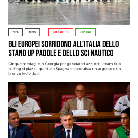
2026
NEWS
SCI NAUTICO
SUP WAVE
Gli Europei sorridono all’Italia dello
stand up paddle e dello sci nautico
Cinque medaglie in Georgia per gli sciatori azzurri; il team Sup
surfing si piazza quarto in Spagna e conquista un argento e un
bronzo individuali