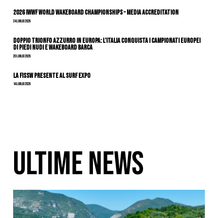
2026 IWWF WORLD WAKEBOARD CHAMPIONSHIPS – MEDIA ACCREDITATION
24 Luglio 2026
DOPPIO TRIONFO AZZURRO IN EUROPA: L’ITALIA CONQUISTA I CAMPIONATI EUROPEI
DI PIEDI NUDI E WAKEBOARD BARCA
20 Luglio 2026
La FISSW presente al Surf Expo
14 Luglio 2026
ULTIME NEWS