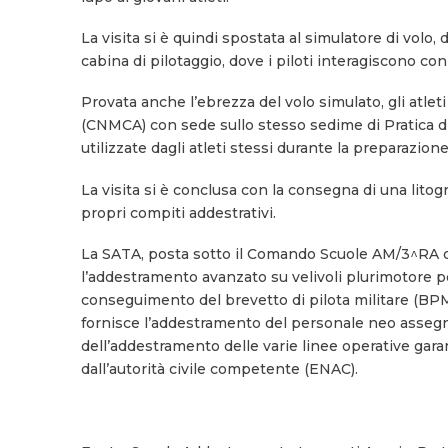
La visita si è quindi spostata al simulatore di volo,
cabina di pilotaggio, dove i piloti interagiscono con 
Provata anche l’ebrezza del volo simulato, gli atle
(CNMCA) con sede sullo stesso sedime di Pratica di
utilizzate dagli atleti stessi durante la preparazione
La visita si è conclusa con la consegna di una litogra
propri compiti addestrativi.
La SATA, posta sotto il Comando Scuole AM/3^RA di B
l’addestramento avanzato su velivoli plurimotore per
conseguimento del brevetto di pilota militare (BPM
fornisce l’addestramento del personale neo assegna
dell’addestramento delle varie linee operative garan
dall’autorità civile competente (ENAC).