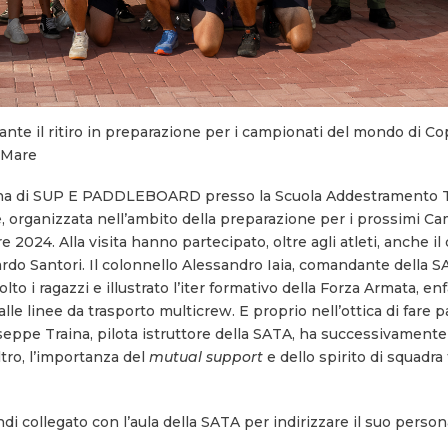
e il ritiro in preparazione per i campionati del mondo di Cop
 Mare
aliana di SUP E PADDLEBOARD presso la Scuola Addestramento T
re, organizzata nell’ambito della preparazione per i prossimi 
024. Alla visita hanno partecipato, oltre agli atleti, anche il 
rdo Santori. Il colonnello Alessandro Iaia, comandante della S
to i ragazzi e illustrato l’iter formativo della Forza Armata, enf
alle linee da trasporto multicrew. E proprio nell’ottica di fare p
eppe Traina, pilota istruttore della SATA, ha successivamente i
altro, l’importanza del
mutual support
e dello spirito di squadra
di collegato con l’aula della SATA per indirizzare il suo person