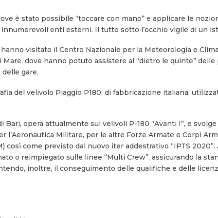
 dove è stato possibile “toccare con mano” e applicare le nozioni
innumerevoli enti esterni. Il tutto sotto l’occhio vigile di un ist
ti hanno visitato il Centro Nazionale per la Meteorologia e Clim
 Mare, dove hanno potuto assistere al “dietro le quinte” delle
 delle gare.
fia del velivolo Piaggio P180, di fabbricazione italiana, utilizza
ari, opera attualmente sui velivoli P-180 “Avanti I”, e svolge
 l’Aeronautica Militare, per le altre Forze Armate e Corpi Armat
) così come previsto dal nuovo iter addestrativo “IPTS 2020”.
to o reimpiegato sulle linee “Multi Crew”, assicurando la sta
tendo, inoltre, il conseguimento delle qualifiche e delle licen