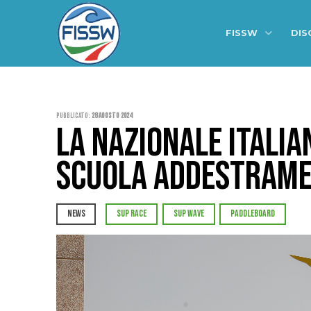
FISSW
DIS
Pubblicato:
28 Agosto 2024
LA NAZIONALE ITALIA
SCUOLA ADDESTRAME
NEWS
SUP RACE
SUP WAVE
PADDLEBOARD