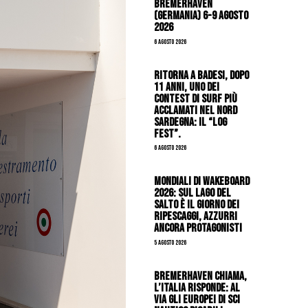
Bremerhaven
(Germania) 6-9 agosto
2026
6 Agosto 2026
Ritorna a Badesi, dopo
11 anni, uno dei
contest di surf più
acclamati nel nord
Sardegna: il “Log
Fest”.
6 Agosto 2026
Mondiali di Wakeboard
2026: sul Lago del
Salto è il giorno dei
ripescaggi, azzurri
ancora protagonisti
5 Agosto 2026
Bremerhaven chiama,
l’Italia risponde: al
via gli Europei di Sci