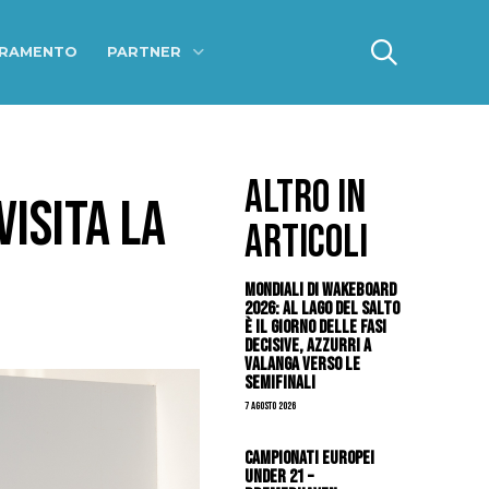
ERAMENTO
PARTNER
ALTRO IN
VISITA LA
ARTICOLI
Mondiali di Wakeboard
2026: al Lago del Salto
è il giorno delle fasi
decisive, azzurri a
valanga verso le
semifinali
7 Agosto 2026
Campionati Europei
Under 21 –