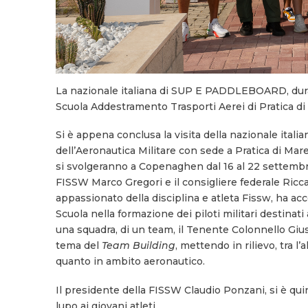
La nazionale italiana di SUP E PADDLEBOARD, durant
Scuola Addestramento Trasporti Aerei di Pratica di
Si è appena conclusa la visita della nazionale it
dell’Aeronautica Militare con sede a Pratica di Ma
si svolgeranno a Copenaghen dal 16 al 22 settembre 2
FISSW Marco Gregori e il consigliere federale Ricca
appassionato della disciplina e atleta Fissw, ha accol
Scuola nella formazione dei piloti militari destinati 
una squadra, di un team, il Tenente Colonnello Gius
tema del
Team Building
, mettendo in rilievo, tra l’
quanto in ambito aeronautico.
Il presidente della FISSW Claudio Ponzani, si è quin
lupo ai giovani atleti.