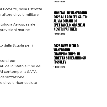
2 Agosto 2026
 ricevute, nella ristretta
Mondiali di Wakeboard
ruttore di volo militare.
2026 al Lago del Salto:
al via domani lo
atologia Aerospaziale
spettacolo, grazie ai
nostri Partner
 previsioni marine
2 Agosto 2026
to dalla Scuola per i
2026 IWWF WORLD
WAKEBOARD
CHAMPIONSHIPS: IN
DIRETTA STREAMING SU
 corsi per
FISSW.TV
i dello Stato al fine del
1 Agosto 2026
 Al contempo, la SATA
ndardizzazione
ze di volo riconosciute