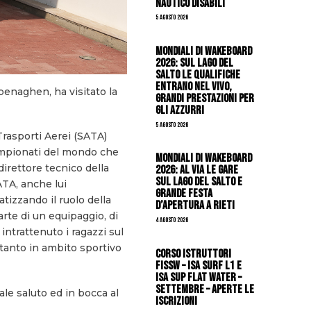
Nautico Disabili
5 Agosto 2026
Mondiali di Wakeboard
2026: sul Lago del
Salto le qualifiche
entrano nel vivo,
enaghen, ha visitato la
grandi prestazioni per
gli azzurri
5 Agosto 2026
rasporti Aerei (SATA)
Campionati del mondo che
Mondiali di Wakeboard
direttore tecnico della
2026: al via le gare
sul Lago del Salto e
ATA, anche lui
grande festa
atizzando il ruolo della
d’apertura a Rieti
arte di un equipaggio, di
4 Agosto 2026
ntrattenuto i ragazzi sul
 tanto in ambito sportivo
CORSO ISTRUTTORI
FISSW – ISA SURF L1 e
ISA SUP Flat Water –
SETTEMBRE – APERTE LE
ale saluto ed in bocca al
ISCRIZIONI