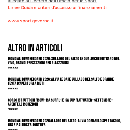
allegate al Decreto dell’Ufficio per lo Sport.
Linee Guida e criteri d’accesso ai finanziamenti
www.sport.governo.it
ALTRO IN ARTICOLI
Mondiali di Wakeboard 2026: sul Lago del Salto le qualifiche entrano nel
vivo, grandi prestazioni per gli azzurri
5 Agosto 2026
Mondiali di Wakeboard 2026: al via le gare sul Lago del Salto e grande
festa d’apertura a Rieti
4 Agosto 2026
CORSO ISTRUTTORI FISSW – ISA SURF L1 e ISA SUP Flat Water – SETTEMBRE –
APERTE LE ISCRIZIONI
2 Agosto 2026
Mondiali di Wakeboard 2026 al Lago del Salto: al via domani lo spettacolo,
grazie ai nostri Partner