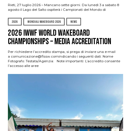
Rieti, 27 luglio 2026 – Mancano sette giorni. Da lunedì 3 a sabato 8
agosto il Lago del Salto ospiterà i Campionati del Mondo di
2026
MONDIALI WAKEBOARD 2026
NEWS
2026 IWWF WORLD WAKEBOARD
CHAMPIONSHIPS – MEDIA ACCREDITATION
Per richiedere l’accredito stampa, si prega di inviare una e-mail
a comunicazione@fissw.comindicando i seguenti dati: Nome
Fotografo: Testata/Agenzia: Note importanti: L’accredito consente
l’accesso alle aree