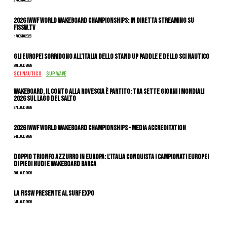
2 Agosto 2026
2026 IWWF WORLD WAKEBOARD CHAMPIONSHIPS: IN DIRETTA STREAMING SU
FISSW.TV
1 Agosto 2026
Gli Europei sorridono all’Italia dello stand up paddle e dello sci nautico
29 Luglio 2026
SCI NAUTICO
SUP WAVE
Wakeboard, il conto alla rovescia è partito: tra sette giorni i Mondiali
2026 sul Lago del Salto
27 Luglio 2026
2026 IWWF WORLD WAKEBOARD CHAMPIONSHIPS – MEDIA ACCREDITATION
24 Luglio 2026
DOPPIO TRIONFO AZZURRO IN EUROPA: L’ITALIA CONQUISTA I CAMPIONATI EUROPEI
DI PIEDI NUDI E WAKEBOARD BARCA
20 Luglio 2026
La FISSW presente al Surf Expo
14 Luglio 2026