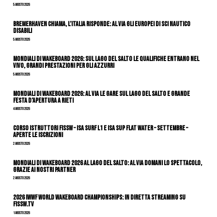
5 Agosto 2026
Bremerhaven chiama, l’Italia risponde: al via gli Europei di Sci Nautico
Disabili
5 Agosto 2026
Mondiali di Wakeboard 2026: sul Lago del Salto le qualifiche entrano nel
vivo, grandi prestazioni per gli azzurri
5 Agosto 2026
Mondiali di Wakeboard 2026: al via le gare sul Lago del Salto e grande
festa d’apertura a Rieti
4 Agosto 2026
CORSO ISTRUTTORI FISSW – ISA SURF L1 e ISA SUP Flat Water – SETTEMBRE –
APERTE LE ISCRIZIONI
2 Agosto 2026
Mondiali di Wakeboard 2026 al Lago del Salto: al via domani lo spettacolo,
grazie ai nostri Partner
2 Agosto 2026
2026 IWWF WORLD WAKEBOARD CHAMPIONSHIPS: IN DIRETTA STREAMING SU
FISSW.TV
1 Agosto 2026