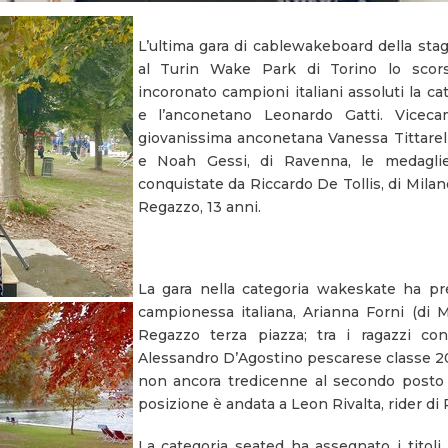
L’ultima gara di cablewakeboard della stag
al Turin Wake Park di Torino lo scor
incoronato campioni italiani assoluti la ca
e l’anconetano Leonardo Gatti. Vicecam
giovanissima anconetana Vanessa Tittarel
e Noah Gessi, di Ravenna, le medagli
conquistate da Riccardo De Tollis, di Mila
Regazzo, 13 anni.
La gara nella categoria wakeskate ha pre
campionessa italiana, Arianna Forni (di 
Regazzo terza piazza; tra i ragazzi conq
Alessandro D’Agostino pescarese classe 2
non ancora tredicenne al secondo posto 
posizione è andata a Leon Rivalta, rider di
La categoria seated ha assegnato i titoli 