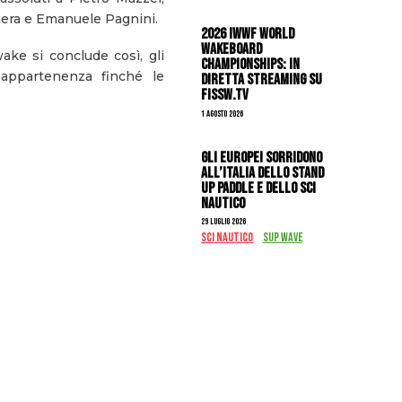
ciera e Emanuele Pagnini.
2026 IWWF WORLD
WAKEBOARD
ake si conclude così, gli
CHAMPIONSHIPS: IN
 appartenenza finché le
DIRETTA STREAMING SU
FISSW.TV
1 Agosto 2026
Gli Europei sorridono
all’Italia dello stand
up paddle e dello sci
nautico
29 Luglio 2026
SCI NAUTICO
SUP WAVE