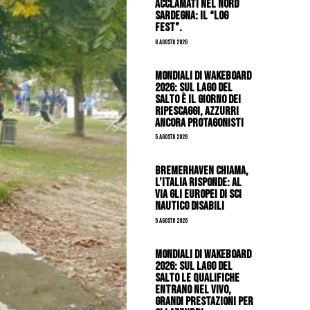
acclamati nel nord
Sardegna: il “Log
Fest”.
6 Agosto 2026
Mondiali di Wakeboard
2026: sul Lago del
Salto è il giorno dei
ripescaggi, azzurri
ancora protagonisti
5 Agosto 2026
Bremerhaven chiama,
l’Italia risponde: al
via gli Europei di Sci
Nautico Disabili
5 Agosto 2026
Mondiali di Wakeboard
2026: sul Lago del
Salto le qualifiche
entrano nel vivo,
grandi prestazioni per