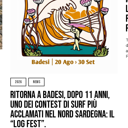
T
d
a
F
2026
NEWS
Ritorna a Badesi, dopo 11 anni,
uno dei contest di surf più
acclamati nel nord Sardegna: il
“Log Fest”.