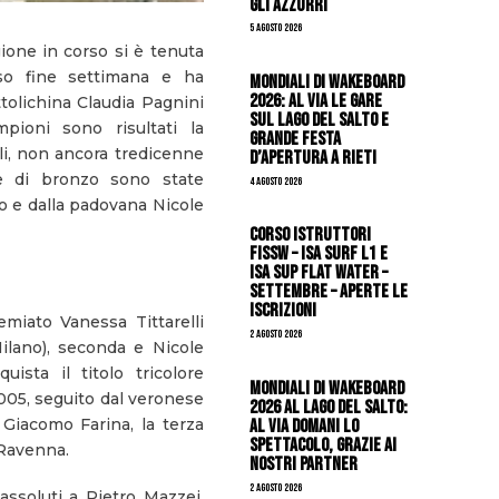
gli azzurri
5 Agosto 2026
ione in corso si è tenuta
so fine settimana e ha
Mondiali di Wakeboard
2026: al via le gare
ttolichina Claudia Pagnini
sul Lago del Salto e
pioni sono risultati la
grande festa
li, non ancora tredicenne
d’apertura a Rieti
e di bronzo sono state
4 Agosto 2026
no e dalla padovana Nicole
CORSO ISTRUTTORI
FISSW – ISA SURF L1 e
ISA SUP Flat Water –
SETTEMBRE – APERTE LE
ISCRIZIONI
miato Vanessa Tittarelli
2 Agosto 2026
Milano), seconda e Nicole
uista il titolo tricolore
Mondiali di Wakeboard
005, seguito dal veronese
2026 al Lago del Salto:
al via domani lo
Giacomo Farina, la terza
spettacolo, grazie ai
 Ravenna.
nostri Partner
2 Agosto 2026
assoluti a Pietro Mazzei,