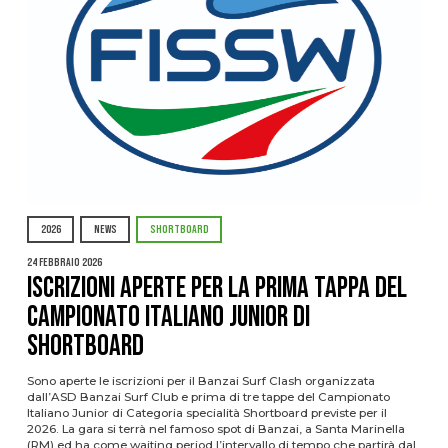
2026
NEWS
SHORTBOARD
24 Febbraio 2026
Iscrizioni aperte per la prima tappa del
Campionato Italiano Junior di
Shortboard
Sono aperte le iscrizioni per il Banzai Surf Clash organizzata
dall’ASD Banzai Surf Club e prima di tre tappe del Campionato
Italiano Junior di Categoria specialità Shortboard previste per il
2026. La gara si terrà nel famoso spot di Banzai, a Santa Marinella
(RM) ed ha come waiting period l’intervallo di tempo che partirà dal