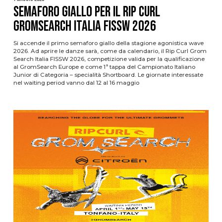
Semaforo giallo per il Rip Curl
GromSearch Italia FISSW 2026
Si accende il primo semaforo giallo della stagione agonistica wave
2026. Ad aprire le danze sarà, come da calendario, il Rip Curl Grom
Search Italia FISSW 2026, competizione valida per la qualificazione
al GromSearch Europe e come 1ª tappa del Campionato Italiano
Junior di Categoria – specialità Shortboard. Le giornate interessate
nel waiting period vanno dal 12 al 16 maggio