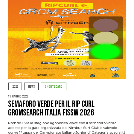
2026
NEWS
SHORTBOARD
11 Maggio 2026
Semaforo Verde per il RIP CURL
GROMSEARCH ITALIA FISSW 2026
Prende il via la stagione agonistica wave con il semaforo verde
acceso per la gara organizzata dal Nimbus Surf Club e valevole
come 1° tappa del Campionato Italiano Junior di Categoria specialità