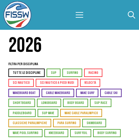
2026
Filtra per Disciplina
TUTTE LE DISCIPLINE
SUP
SURFING
RACING
SCI NAUTICO
SCI NAUTICO A PIEDI NUDI
VELOCITÀ
WAKEBOARD BOAT
CABLE WAKEBOARD
WAKE SURF
CABLE SKI
SHORTBOARD
LONGBOARD
BODY BOARD
SUP RACE
PADDLEBOARD
SUP WAVE
WAKE CABLE PARALIMPICO
CLASSICHE PARALIMPICHE
PARA SURFING
SKIMBOARD
WAVE POOL SURFING
KNEEBOARD
SURF FOIL
BODY SURFING