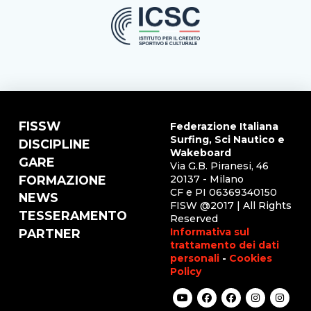
FISSW
Federazione Italiana
Surfing, Sci Nautico e
DISCIPLINE
Wakeboard
GARE
Via G.B. Piranesi, 46
FORMAZIONE
20137 - Milano
CF e PI 06369340150
NEWS
FISW @2017 | All Rights
TESSERAMENTO
Reserved
Informativa sul
PARTNER
trattamento dei dati
personali
-
Cookies
Policy