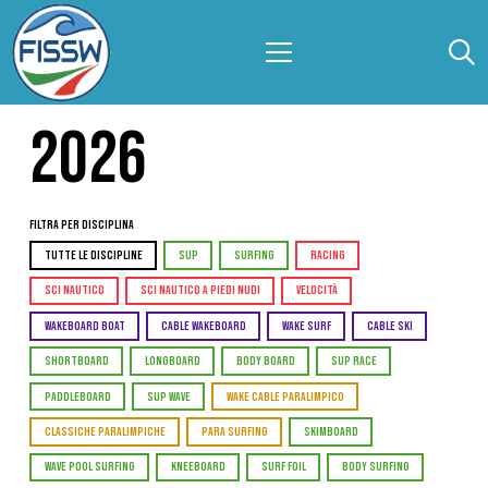
2026
Filtra per Disciplina
TUTTE LE DISCIPLINE
SUP
SURFING
RACING
SCI NAUTICO
SCI NAUTICO A PIEDI NUDI
VELOCITÀ
WAKEBOARD BOAT
CABLE WAKEBOARD
WAKE SURF
CABLE SKI
SHORTBOARD
LONGBOARD
BODY BOARD
SUP RACE
PADDLEBOARD
SUP WAVE
WAKE CABLE PARALIMPICO
CLASSICHE PARALIMPICHE
PARA SURFING
SKIMBOARD
WAVE POOL SURFING
KNEEBOARD
SURF FOIL
BODY SURFING