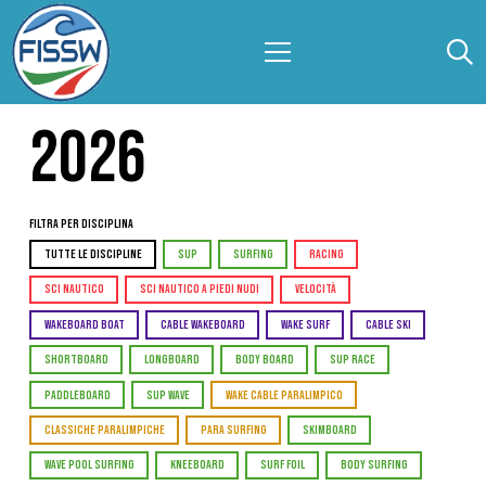
2026
Filtra per Disciplina
TUTTE LE DISCIPLINE
SUP
SURFING
RACING
SCI NAUTICO
SCI NAUTICO A PIEDI NUDI
VELOCITÀ
WAKEBOARD BOAT
CABLE WAKEBOARD
WAKE SURF
CABLE SKI
SHORTBOARD
LONGBOARD
BODY BOARD
SUP RACE
PADDLEBOARD
SUP WAVE
WAKE CABLE PARALIMPICO
CLASSICHE PARALIMPICHE
PARA SURFING
SKIMBOARD
WAVE POOL SURFING
KNEEBOARD
SURF FOIL
BODY SURFING