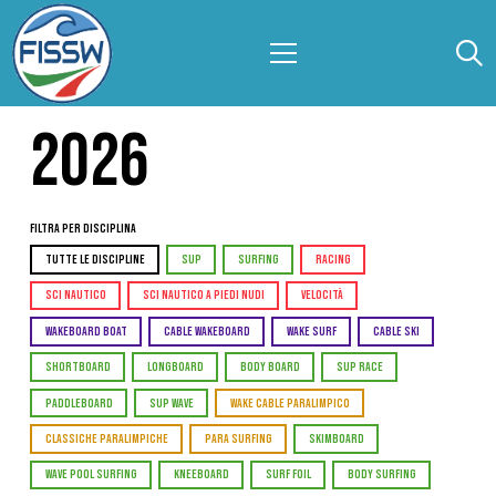
2026
Filtra per Disciplina
TUTTE LE DISCIPLINE
SUP
SURFING
RACING
SCI NAUTICO
SCI NAUTICO A PIEDI NUDI
VELOCITÀ
WAKEBOARD BOAT
CABLE WAKEBOARD
WAKE SURF
CABLE SKI
SHORTBOARD
LONGBOARD
BODY BOARD
SUP RACE
PADDLEBOARD
SUP WAVE
WAKE CABLE PARALIMPICO
CLASSICHE PARALIMPICHE
PARA SURFING
SKIMBOARD
WAVE POOL SURFING
KNEEBOARD
SURF FOIL
BODY SURFING