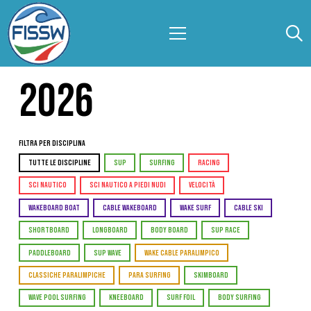
2026
Filtra per Disciplina
TUTTE LE DISCIPLINE
SUP
SURFING
RACING
SCI NAUTICO
SCI NAUTICO A PIEDI NUDI
VELOCITÀ
WAKEBOARD BOAT
CABLE WAKEBOARD
WAKE SURF
CABLE SKI
SHORTBOARD
LONGBOARD
BODY BOARD
SUP RACE
PADDLEBOARD
SUP WAVE
WAKE CABLE PARALIMPICO
CLASSICHE PARALIMPICHE
PARA SURFING
SKIMBOARD
WAVE POOL SURFING
KNEEBOARD
SURF FOIL
BODY SURFING