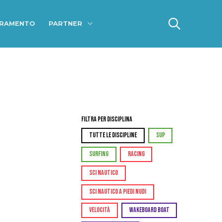
ERAMENTO
PARTNER
Filtra per Disciplina
TUTTE LE DISCIPLINE
SUP
SURFING
RACING
SCI NAUTICO
SCI NAUTICO A PIEDI NUDI
VELOCITÀ
WAKEBOARD BOAT