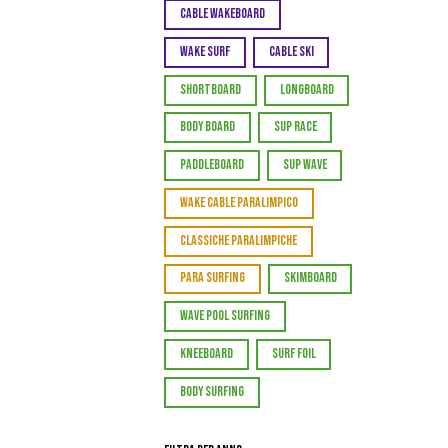
CABLE WAKEBOARD
WAKE SURF
CABLE SKI
SHORTBOARD
LONGBOARD
BODY BOARD
SUP RACE
PADDLEBOARD
SUP WAVE
WAKE CABLE PARALIMPICO
CLASSICHE PARALIMPICHE
PARA SURFING
SKIMBOARD
WAVE POOL SURFING
KNEEBOARD
SURF FOIL
BODY SURFING