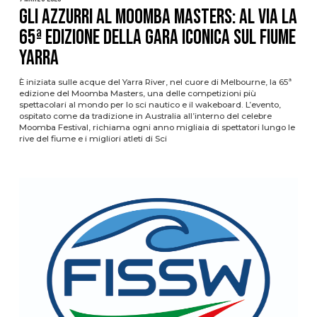
GLI AZZURRI AL MOOMBA MASTERS: AL VIA LA
65ª EDIZIONE DELLA GARA ICONICA SUL FIUME
YARRA
È iniziata sulle acque del Yarra River, nel cuore di Melbourne, la 65ª
edizione del Moomba Masters, una delle competizioni più
spettacolari al mondo per lo sci nautico e il wakeboard. L’evento,
ospitato come da tradizione in Australia all’interno del celebre
Moomba Festival, richiama ogni anno migliaia di spettatori lungo le
rive del fiume e i migliori atleti di Sci