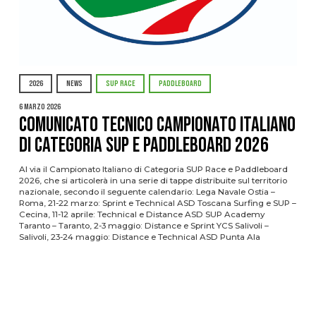
2026
NEWS
SUP RACE
PADDLEBOARD
6 Marzo 2026
COMUNICATO TECNICO CAMPIONATO ITALIANO
DI CATEGORIA SUP E PADDLEBOARD 2026
Al via il Campionato Italiano di Categoria SUP Race e Paddleboard
2026, che si articolerà in una serie di tappe distribuite sul territorio
nazionale, secondo il seguente calendario: Lega Navale Ostia –
Roma, 21-22 marzo: Sprint e Technical ASD Toscana Surfing e SUP –
Cecina, 11-12 aprile: Technical e Distance ASD SUP Academy
Taranto – Taranto, 2-3 maggio: Distance e Sprint YCS Salivoli –
Salivoli, 23-24 maggio: Distance e Technical ASD Punta Ala