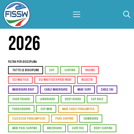
2026
Filtra per Disciplina
TUTTE LE DISCIPLINE
SUP
SURFING
RACING
SCI NAUTICO
SCI NAUTICO A PIEDI NUDI
VELOCITÀ
WAKEBOARD BOAT
CABLE WAKEBOARD
WAKE SURF
CABLE SKI
SHORTBOARD
LONGBOARD
BODY BOARD
SUP RACE
PADDLEBOARD
SUP WAVE
WAKE CABLE PARALIMPICO
CLASSICHE PARALIMPICHE
PARA SURFING
SKIMBOARD
WAVE POOL SURFING
KNEEBOARD
SURF FOIL
BODY SURFING