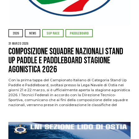
2026
NEWS
SUP RACE
PADDLEBOARD
31 Marzo 2026
Composizione squadre nazionali Stand
Up Paddle e Paddleboard stagione
agonistica 2026
Con la prima tappa del Campionato Italiano di Categoria Stand Up
Paddle e Paddleboard, svoltasi presso la Lega Navale di Ostia nei
giorni 21 e 22 marzo, si è ufficialmente aperta la stagione agonistica
2026. I Tecnici Federali in accordo con la Direzione Tecnico-
Sportiva, comunicano che ai fini della composizione delle squadre
nazionali, verranno prese in considerazione le classifiche del