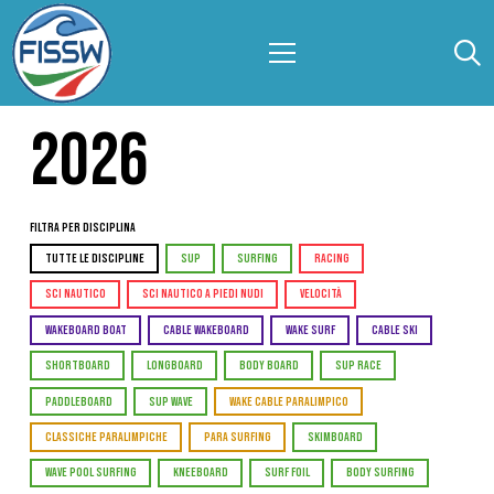
2026
Filtra per Disciplina
TUTTE LE DISCIPLINE
SUP
SURFING
RACING
SCI NAUTICO
SCI NAUTICO A PIEDI NUDI
VELOCITÀ
WAKEBOARD BOAT
CABLE WAKEBOARD
WAKE SURF
CABLE SKI
SHORTBOARD
LONGBOARD
BODY BOARD
SUP RACE
PADDLEBOARD
SUP WAVE
WAKE CABLE PARALIMPICO
CLASSICHE PARALIMPICHE
PARA SURFING
SKIMBOARD
WAVE POOL SURFING
KNEEBOARD
SURF FOIL
BODY SURFING