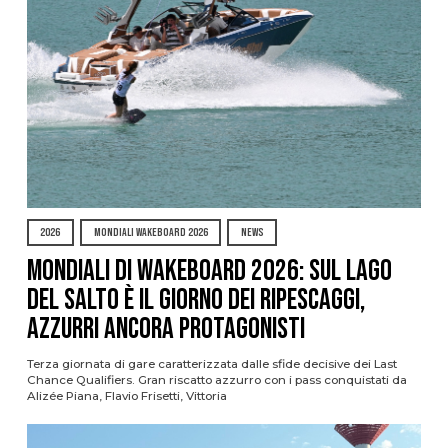
2026
MONDIALI WAKEBOARD 2026
NEWS
Mondiali di Wakeboard 2026: sul Lago
del Salto è il giorno dei ripescaggi,
azzurri ancora protagonisti
Terza giornata di gare caratterizzata dalle sfide decisive dei Last
Chance Qualifiers. Gran riscatto azzurro con i pass conquistati da
Alizée Piana, Flavio Frisetti, Vittoria