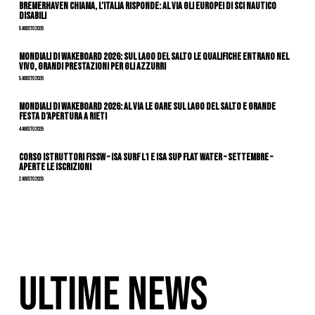
Bremerhaven chiama, l’Italia risponde: al via gli Europei di Sci Nautico
Disabili
5 Agosto 2026
Mondiali di Wakeboard 2026: sul Lago del Salto le qualifiche entrano nel
vivo, grandi prestazioni per gli azzurri
5 Agosto 2026
Mondiali di Wakeboard 2026: al via le gare sul Lago del Salto e grande
festa d’apertura a Rieti
4 Agosto 2026
CORSO ISTRUTTORI FISSW – ISA SURF L1 e ISA SUP Flat Water – SETTEMBRE –
APERTE LE ISCRIZIONI
2 Agosto 2026
ULTIME NEWS