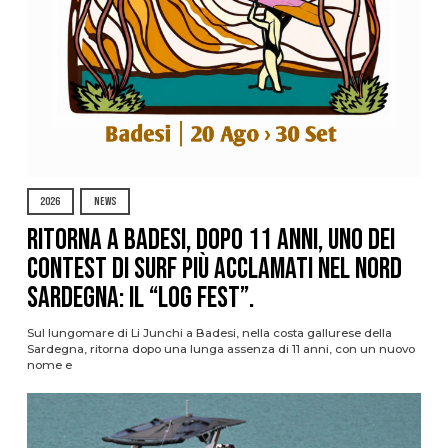
2026
NEWS
Ritorna a Badesi, dopo 11 anni, uno dei
contest di surf più acclamati nel nord
Sardegna: il “Log Fest”.
Sul lungomare di Li Junchi a Badesi, nella costa gallurese della
Sardegna, ritorna dopo una lunga assenza di 11 anni, con un nuovo
nome e