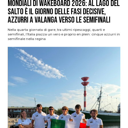
Mondiali di Wakeboard 2026: al Lago del
Salto è il giorno delle fasi decisive,
azzurri a valanga verso le semifinali
Nella quarta giornata di gare, tra ultimi ripescaggi, quarti e
semifinali, l’Italia piazza un vero e proprio en plein: cinque azzurri in
semifinale nella regina