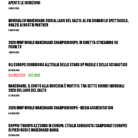
APERTE LE ISCRIZIONI
2 Agosto 2026
Mondiali di Wakeboard 2026 al Lago del Salto: al via domani lo spettacolo,
grazie ai nostri Partner
2 Agosto 2026
2026 IWWF WORLD WAKEBOARD CHAMPIONSHIPS: IN DIRETTA STREAMING SU
FISSW.TV
1 Agosto 2026
Gli Europei sorridono all’Italia dello stand up paddle e dello sci nautico
29 Luglio 2026
SCI NAUTICO
SUP WAVE
Wakeboard, il conto alla rovescia è partito: tra sette giorni i Mondiali
2026 sul Lago del Salto
27 Luglio 2026
2026 IWWF WORLD WAKEBOARD CHAMPIONSHIPS – MEDIA ACCREDITATION
24 Luglio 2026
DOPPIO TRIONFO AZZURRO IN EUROPA: L’ITALIA CONQUISTA I CAMPIONATI EUROPEI
DI PIEDI NUDI E WAKEBOARD BARCA
20 Luglio 2026