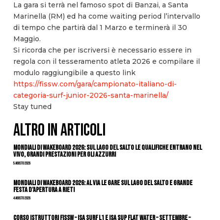
La gara si terrà nel famoso spot di Banzai, a Santa
Marinella (RM) ed ha come waiting period l’intervallo
di tempo che partirà dal 1 Marzo e terminerà il 30
Maggio.
Si ricorda che per iscriversi è necessario essere in
regola con il tesseramento atleta 2026 e compilare il
modulo raggiungibile a questo link
https://fissw.com/gara/campionato-italiano-di-
categoria-surf-junior-2026-santa-marinella/
Stay tuned
ALTRO IN ARTICOLI
Mondiali di Wakeboard 2026: sul Lago del Salto le qualifiche entrano nel
vivo, grandi prestazioni per gli azzurri
5 Agosto 2026
Mondiali di Wakeboard 2026: al via le gare sul Lago del Salto e grande
festa d’apertura a Rieti
4 Agosto 2026
CORSO ISTRUTTORI FISSW – ISA SURF L1 e ISA SUP Flat Water – SETTEMBRE –