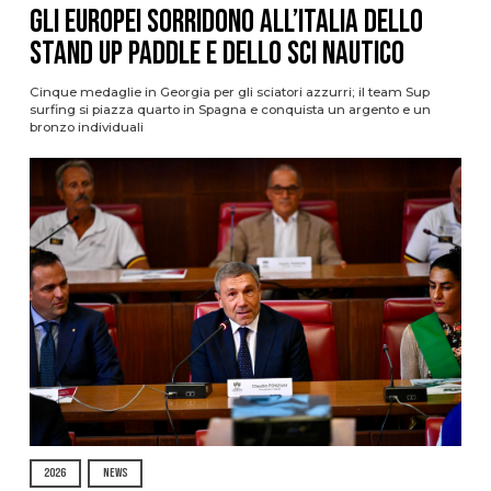
Gli Europei sorridono all’Italia dello
stand up paddle e dello sci nautico
Cinque medaglie in Georgia per gli sciatori azzurri; il team Sup
surfing si piazza quarto in Spagna e conquista un argento e un
bronzo individuali
2026
NEWS