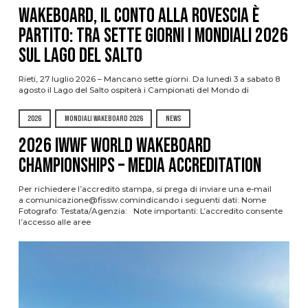
Wakeboard, il conto alla rovescia è
partito: tra sette giorni i Mondiali 2026
sul Lago del Salto
Rieti, 27 luglio 2026 – Mancano sette giorni. Da lunedì 3 a sabato 8
agosto il Lago del Salto ospiterà i Campionati del Mondo di
2026
MONDIALI WAKEBOARD 2026
NEWS
2026 IWWF WORLD WAKEBOARD
CHAMPIONSHIPS – MEDIA ACCREDITATION
Per richiedere l’accredito stampa, si prega di inviare una e-mail
a comunicazione@fissw.comindicando i seguenti dati: Nome
Fotografo: Testata/Agenzia: Note importanti: L’accredito consente
l’accesso alle aree