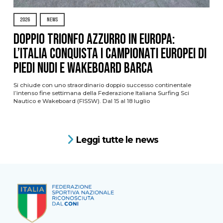
2026
NEWS
DOPPIO TRIONFO AZZURRO IN EUROPA:
L’ITALIA CONQUISTA I CAMPIONATI EUROPEI DI
PIEDI NUDI E WAKEBOARD BARCA
Si chiude con uno straordinario doppio successo continentale
l’intenso fine settimana della Federazione Italiana Surfing Sci
Nautico e Wakeboard (FISSW). Dal 15 al 18 luglio
Leggi tutte le news