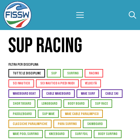
SUP RACING
Filtra per Disciplina
TUTTE LE DISCIPLINE
SUP
SURFING
RACING
SCI NAUTICO
SCI NAUTICO A PIEDI NUDI
VELOCITÀ
WAKEBOARD BOAT
CABLE WAKEBOARD
WAKE SURF
CABLE SKI
SHORTBOARD
LONGBOARD
BODY BOARD
SUP RACE
PADDLEBOARD
SUP WAVE
WAKE CABLE PARALIMPICO
CLASSICHE PARALIMPICHE
PARA SURFING
SKIMBOARD
WAVE POOL SURFING
KNEEBOARD
SURF FOIL
BODY SURFING