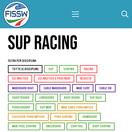
SUP RACING
Filtra per Disciplina
TUTTE LE DISCIPLINE
SUP
SURFING
RACING
SCI NAUTICO
SCI NAUTICO A PIEDI NUDI
VELOCITÀ
WAKEBOARD BOAT
CABLE WAKEBOARD
WAKE SURF
CABLE SKI
SHORTBOARD
LONGBOARD
BODY BOARD
SUP RACE
PADDLEBOARD
SUP WAVE
WAKE CABLE PARALIMPICO
CLASSICHE PARALIMPICHE
PARA SURFING
SKIMBOARD
WAVE POOL SURFING
KNEEBOARD
SURF FOIL
BODY SURFING