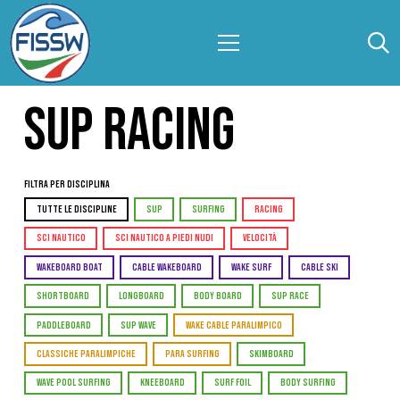
SUP RACING
Filtra per Disciplina
TUTTE LE DISCIPLINE
SUP
SURFING
RACING
SCI NAUTICO
SCI NAUTICO A PIEDI NUDI
VELOCITÀ
WAKEBOARD BOAT
CABLE WAKEBOARD
WAKE SURF
CABLE SKI
SHORTBOARD
LONGBOARD
BODY BOARD
SUP RACE
PADDLEBOARD
SUP WAVE
WAKE CABLE PARALIMPICO
CLASSICHE PARALIMPICHE
PARA SURFING
SKIMBOARD
WAVE POOL SURFING
KNEEBOARD
SURF FOIL
BODY SURFING