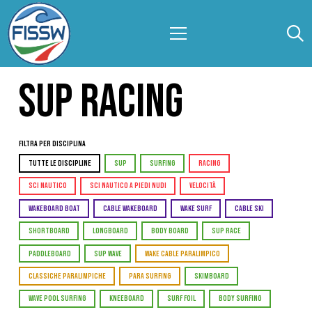
SUP RACING
Filtra per Disciplina
TUTTE LE DISCIPLINE
SUP
SURFING
RACING
SCI NAUTICO
SCI NAUTICO A PIEDI NUDI
VELOCITÀ
WAKEBOARD BOAT
CABLE WAKEBOARD
WAKE SURF
CABLE SKI
SHORTBOARD
LONGBOARD
BODY BOARD
SUP RACE
PADDLEBOARD
SUP WAVE
WAKE CABLE PARALIMPICO
CLASSICHE PARALIMPICHE
PARA SURFING
SKIMBOARD
WAVE POOL SURFING
KNEEBOARD
SURF FOIL
BODY SURFING