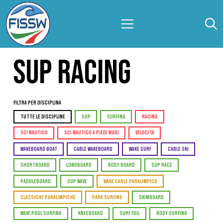
SUP RACING
Filtra per Disciplina
TUTTE LE DISCIPLINE
SUP
SURFING
RACING
SCI NAUTICO
SCI NAUTICO A PIEDI NUDI
VELOCITÀ
WAKEBOARD BOAT
CABLE WAKEBOARD
WAKE SURF
CABLE SKI
SHORTBOARD
LONGBOARD
BODY BOARD
SUP RACE
PADDLEBOARD
SUP WAVE
WAKE CABLE PARALIMPICO
CLASSICHE PARALIMPICHE
PARA SURFING
SKIMBOARD
WAVE POOL SURFING
KNEEBOARD
SURF FOIL
BODY SURFING