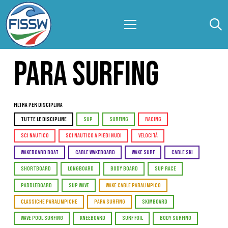
PARA SURFING
Filtra per Disciplina
TUTTE LE DISCIPLINE
SUP
SURFING
RACING
SCI NAUTICO
SCI NAUTICO A PIEDI NUDI
VELOCITÀ
WAKEBOARD BOAT
CABLE WAKEBOARD
WAKE SURF
CABLE SKI
SHORTBOARD
LONGBOARD
BODY BOARD
SUP RACE
PADDLEBOARD
SUP WAVE
WAKE CABLE PARALIMPICO
CLASSICHE PARALIMPICHE
PARA SURFING
SKIMBOARD
WAVE POOL SURFING
KNEEBOARD
SURF FOIL
BODY SURFING