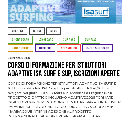
ADAPTIVE
CORSI
NEWS
SHORTBOARD
LONGBOARD
SUP RACE
SUP WAVE
PARA SURFING
CABLE SKI
SCI NAUTICO
CABLE WAKEBOARD
23 Febbraio 2026
CORSO DI FORMAZIONE PER ISTRUTTORI
ADAPTIVE ISA SURF E SUP, ISCRIZIONI APERTE
CORSO DI FORMAZIONE PER ISTRUTTORI ADAPTIVE ISA SURF E
SUP Il corso Modulo ISA Adaptive per Istruttori di Surf/SUP si
svolgerà nei giorni 08 e 09 Marzo in presenza a Fregene (RM)
PROGETTO DIDATTICO INCLUSIVO ADAPTIVE 2026 FORMARE
ISTRUTTORI SUP-SURFING COMPETENTI E PREPARATI IN ATTIVITA’
PARALIMPICHE DIVULGARE LA CULTURA DELLA SICUREZZA IN
MARE/ACQUE INTERNE ADESIONE AL PROGETTO
INTERNAZIONALE ISA ADAPTIVE PROGRAM ADEGUARE