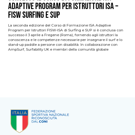
Adaptive Program per Istruttori ISA –
FISW Surfing e SUP
La seconda edizione del Corso di Formazione ISA Adaptive
Program per Istruttori FISW-ISA di Surfing e SUP si è conclusa con
successo il 3 aprile a Fregene (Roma), fornendo agli istruttori la
conoscenza e le competenze necessarie per insegnare il surf e lo
stand-up paddle a persone con disabilità. In collaborazione con
AmpSurf, Surfability UK e membri della comunità globale