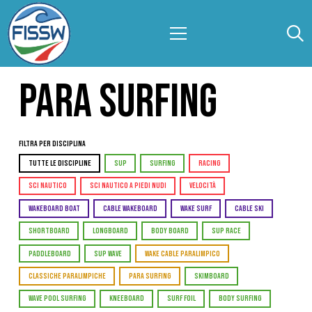
PARA SURFING
Filtra per Disciplina
TUTTE LE DISCIPLINE
SUP
SURFING
RACING
SCI NAUTICO
SCI NAUTICO A PIEDI NUDI
VELOCITÀ
WAKEBOARD BOAT
CABLE WAKEBOARD
WAKE SURF
CABLE SKI
SHORTBOARD
LONGBOARD
BODY BOARD
SUP RACE
PADDLEBOARD
SUP WAVE
WAKE CABLE PARALIMPICO
CLASSICHE PARALIMPICHE
PARA SURFING
SKIMBOARD
WAVE POOL SURFING
KNEEBOARD
SURF FOIL
BODY SURFING