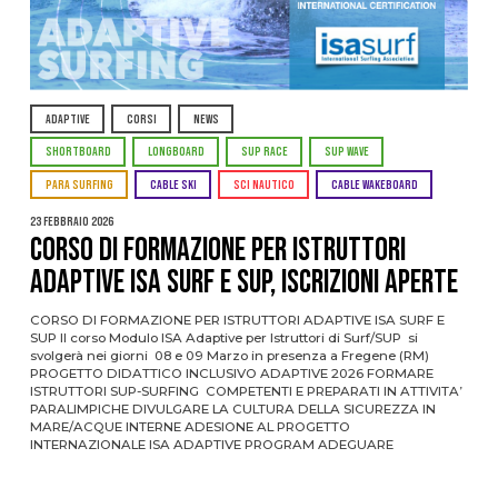
ADAPTIVE
CORSI
NEWS
SHORTBOARD
LONGBOARD
SUP RACE
SUP WAVE
PARA SURFING
CABLE SKI
SCI NAUTICO
CABLE WAKEBOARD
23 Febbraio 2026
CORSO DI FORMAZIONE PER ISTRUTTORI
ADAPTIVE ISA SURF E SUP, ISCRIZIONI APERTE
CORSO DI FORMAZIONE PER ISTRUTTORI ADAPTIVE ISA SURF E
SUP Il corso Modulo ISA Adaptive per Istruttori di Surf/SUP si
svolgerà nei giorni 08 e 09 Marzo in presenza a Fregene (RM)
PROGETTO DIDATTICO INCLUSIVO ADAPTIVE 2026 FORMARE
ISTRUTTORI SUP-SURFING COMPETENTI E PREPARATI IN ATTIVITA’
PARALIMPICHE DIVULGARE LA CULTURA DELLA SICUREZZA IN
MARE/ACQUE INTERNE ADESIONE AL PROGETTO
INTERNAZIONALE ISA ADAPTIVE PROGRAM ADEGUARE