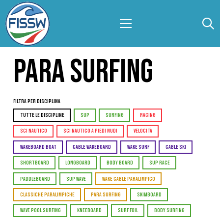
PARA SURFING
Filtra per Disciplina
TUTTE LE DISCIPLINE
SUP
SURFING
RACING
SCI NAUTICO
SCI NAUTICO A PIEDI NUDI
VELOCITÀ
WAKEBOARD BOAT
CABLE WAKEBOARD
WAKE SURF
CABLE SKI
SHORTBOARD
LONGBOARD
BODY BOARD
SUP RACE
PADDLEBOARD
SUP WAVE
WAKE CABLE PARALIMPICO
CLASSICHE PARALIMPICHE
PARA SURFING
SKIMBOARD
WAVE POOL SURFING
KNEEBOARD
SURF FOIL
BODY SURFING