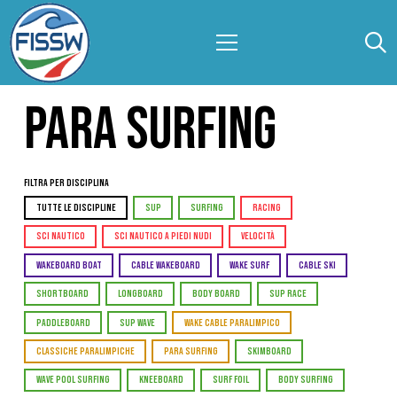
PARA SURFING
Filtra per Disciplina
TUTTE LE DISCIPLINE
SUP
SURFING
RACING
SCI NAUTICO
SCI NAUTICO A PIEDI NUDI
VELOCITÀ
WAKEBOARD BOAT
CABLE WAKEBOARD
WAKE SURF
CABLE SKI
SHORTBOARD
LONGBOARD
BODY BOARD
SUP RACE
PADDLEBOARD
SUP WAVE
WAKE CABLE PARALIMPICO
CLASSICHE PARALIMPICHE
PARA SURFING
SKIMBOARD
WAVE POOL SURFING
KNEEBOARD
SURF FOIL
BODY SURFING