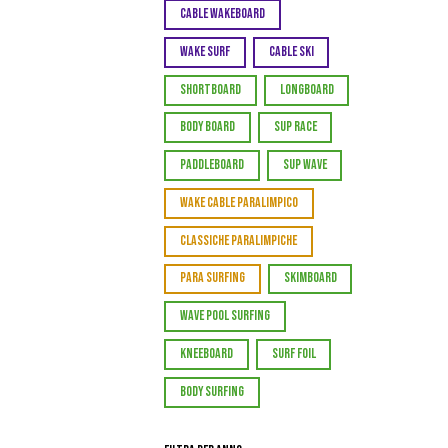
CABLE WAKEBOARD
WAKE SURF
CABLE SKI
SHORTBOARD
LONGBOARD
BODY BOARD
SUP RACE
PADDLEBOARD
SUP WAVE
WAKE CABLE PARALIMPICO
CLASSICHE PARALIMPICHE
PARA SURFING
SKIMBOARD
WAVE POOL SURFING
KNEEBOARD
SURF FOIL
BODY SURFING