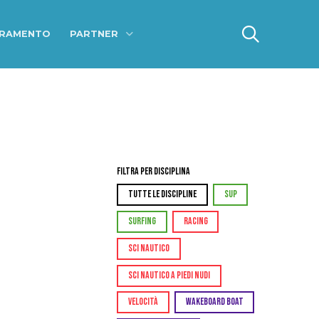
ERAMENTO
PARTNER
Filtra per Disciplina
TUTTE LE DISCIPLINE
SUP
SURFING
RACING
SCI NAUTICO
SCI NAUTICO A PIEDI NUDI
VELOCITÀ
WAKEBOARD BOAT