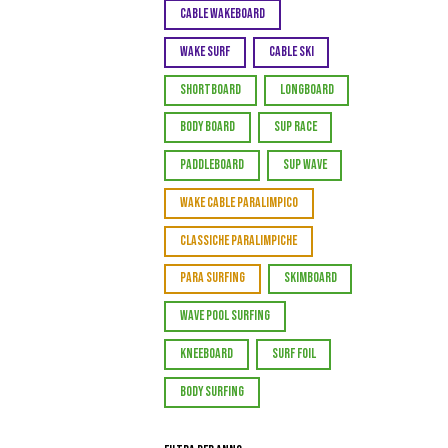
CABLE WAKEBOARD
WAKE SURF
CABLE SKI
SHORTBOARD
LONGBOARD
BODY BOARD
SUP RACE
PADDLEBOARD
SUP WAVE
WAKE CABLE PARALIMPICO
CLASSICHE PARALIMPICHE
PARA SURFING
SKIMBOARD
WAVE POOL SURFING
KNEEBOARD
SURF FOIL
BODY SURFING