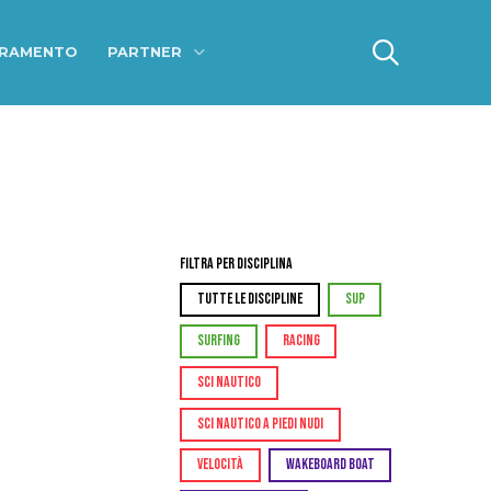
ERAMENTO
PARTNER
Filtra per Disciplina
TUTTE LE DISCIPLINE
SUP
SURFING
RACING
SCI NAUTICO
SCI NAUTICO A PIEDI NUDI
VELOCITÀ
WAKEBOARD BOAT