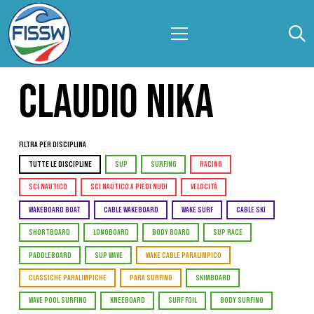
CLAUDIO NIKA
Filtra per Disciplina
TUTTE LE DISCIPLINE
SUP
SURFING
RACING
SCI NAUTICO
SCI NAUTICO A PIEDI NUDI
VELOCITÀ
WAKEBOARD BOAT
CABLE WAKEBOARD
WAKE SURF
CABLE SKI
SHORTBOARD
LONGBOARD
BODY BOARD
SUP RACE
PADDLEBOARD
SUP WAVE
WAKE CABLE PARALIMPICO
CLASSICHE PARALIMPICHE
PARA SURFING
SKIMBOARD
WAVE POOL SURFING
KNEEBOARD
SURF FOIL
BODY SURFING