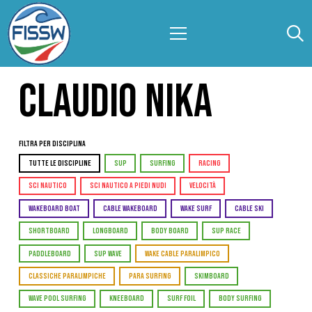
CLAUDIO NIKA
Filtra per Disciplina
TUTTE LE DISCIPLINE
SUP
SURFING
RACING
SCI NAUTICO
SCI NAUTICO A PIEDI NUDI
VELOCITÀ
WAKEBOARD BOAT
CABLE WAKEBOARD
WAKE SURF
CABLE SKI
SHORTBOARD
LONGBOARD
BODY BOARD
SUP RACE
PADDLEBOARD
SUP WAVE
WAKE CABLE PARALIMPICO
CLASSICHE PARALIMPICHE
PARA SURFING
SKIMBOARD
WAVE POOL SURFING
KNEEBOARD
SURF FOIL
BODY SURFING