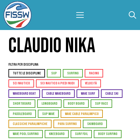
CLAUDIO NIKA
Filtra per Disciplina
TUTTE LE DISCIPLINE
SUP
SURFING
RACING
SCI NAUTICO
SCI NAUTICO A PIEDI NUDI
VELOCITÀ
WAKEBOARD BOAT
CABLE WAKEBOARD
WAKE SURF
CABLE SKI
SHORTBOARD
LONGBOARD
BODY BOARD
SUP RACE
PADDLEBOARD
SUP WAVE
WAKE CABLE PARALIMPICO
CLASSICHE PARALIMPICHE
PARA SURFING
SKIMBOARD
WAVE POOL SURFING
KNEEBOARD
SURF FOIL
BODY SURFING