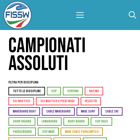
CAMPIONATI
ASSOLUTI
Filtra per Disciplina
TUTTE LE DISCIPLINE
SUP
SURFING
RACING
SCI NAUTICO
SCI NAUTICO A PIEDI NUDI
VELOCITÀ
WAKEBOARD BOAT
CABLE WAKEBOARD
WAKE SURF
CABLE SKI
SHORTBOARD
LONGBOARD
BODY BOARD
SUP RACE
PADDLEBOARD
SUP WAVE
WAKE CABLE PARALIMPICO