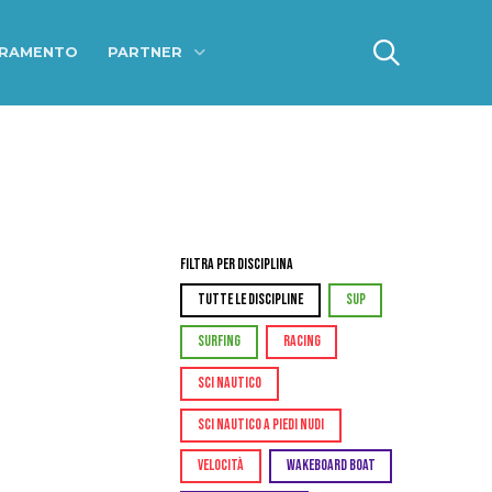
ERAMENTO
PARTNER
Filtra per Disciplina
TUTTE LE DISCIPLINE
SUP
SURFING
RACING
SCI NAUTICO
SCI NAUTICO A PIEDI NUDI
VELOCITÀ
WAKEBOARD BOAT