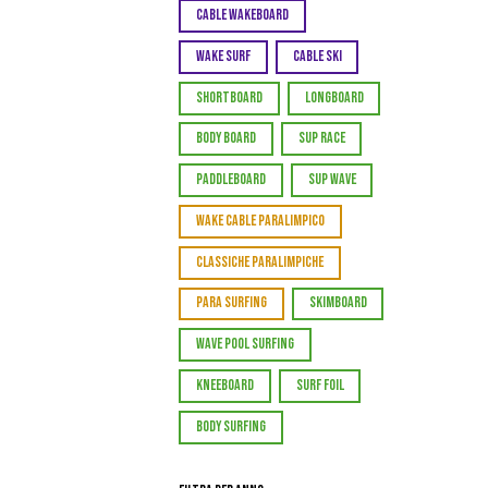
CABLE WAKEBOARD
WAKE SURF
CABLE SKI
SHORTBOARD
LONGBOARD
BODY BOARD
SUP RACE
PADDLEBOARD
SUP WAVE
WAKE CABLE PARALIMPICO
CLASSICHE PARALIMPICHE
PARA SURFING
SKIMBOARD
WAVE POOL SURFING
KNEEBOARD
SURF FOIL
BODY SURFING